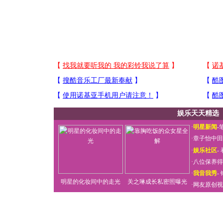
娱乐天天精选
·
明星新闻
-
·
章子怡中田
·
娱乐社区
-
·
八位保养得
·
我音我秀
-
明星的化妆间中的走光
关之琳成长私密照曝光
·
网友原创视