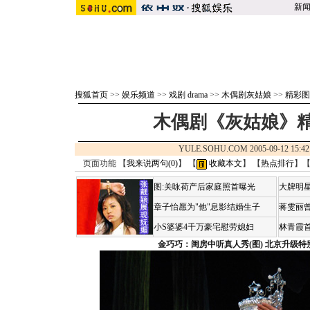
新
搜狐首页
>>
娱乐频道
>>
戏剧 drama
>>
木偶剧灰姑娘
>>
精彩图
木偶剧《灰姑娘》精
YULE.SOHU.COM 2005-09-12 1
页面功能 【
我来说两句(
0
)
】 【
收藏本文
】 【
热点排行
】
图:关咏荷产后家庭照首曝光
大牌明星
章子怡愿为"他"息影结婚生子
蒋雯丽
小S婆婆4千万豪宅慰劳媳妇
林青霞
金巧巧：闺房中听真人秀(图)
北京升级特