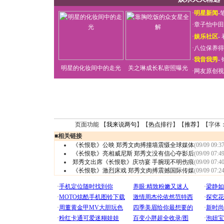
·
明星新闻
-
·
章子怡中田
·
娱乐社区
-
·
八位保养得
·
我音我秀
-
明星的化妆间中的走光
关之琳成长私密照曝光
·
网友原创视
页面功能 【
我来说两句
】【
热点排行
】【
推荐
】【字体
■
相关链接
《长恨歌》公映 郑秀文肉搏撞墙震慑全球媒体
(09/09 09:37
《长恨歌》亮相威尼斯 郑秀文没有信心夺影后
(09/09 07:49
郑秀文出席《长恨歌》庆功宴 手腕现不明伤痕
(09/09 07:40
《长恨歌》激烈床戏 郑秀文肉搏震撼国际传媒
(09/09 07:24