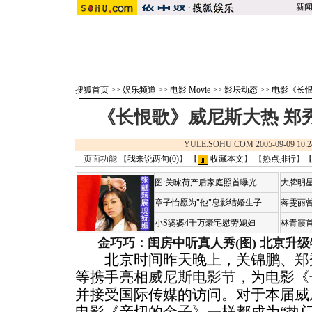
新
搜狐首页
>>
娱乐频道
>>
电影 Movie
>>
影坛动态
>>
电影《长
《长恨歌》威尼斯大热 郑
YULE.SOHU.COM 2005-09-09 
页面功能 【
我来说两句(
0
)
】 【
收藏本文
】 【
热点排行
】
图:关咏荷产后家庭照首曝光
大牌明星
章子怡愿为"他"息影结婚生子
蒋雯丽
小S婆婆4千万豪宅慰劳媳妇
林青霞
金巧巧：闺房中听真人秀(图)
北京升级
北京时间昨天晚上，关锦鹏、
郑
等携手亮相
威尼斯电影节
，为电影《
并接受国际传媒的访问。对于本届威