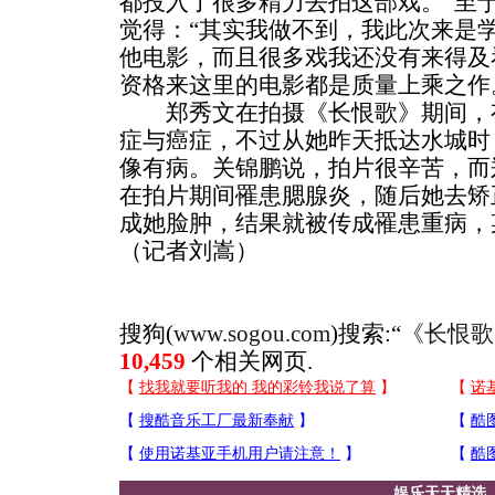
都投入了很多精力去拍这部戏。”至
觉得：“其实我做不到，我此次来是
他电影，而且很多戏我还没有来得及
资格来这里的电影都是质量上乘之作
郑秀文在拍摄《长恨歌》期间，有
症与癌症，不过从她昨天抵达水城时
像有病。关锦鹏说，拍片很辛苦，而
在拍片期间罹患腮腺炎，随后她去矫
成她脸肿，结果就被传成罹患重病，
（记者刘嵩）
搜狗(
www.sogou.com
)搜索:“
《长恨歌
10,459
个相关网页.
娱乐天天精选