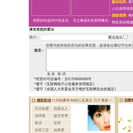
·
娱乐社区
-
看
·
八位保养得
·
我音我秀
-
锵
明星的化妆间中的走光
关之琳成长私密照曝光
·
网友原创视
请发表您的看法
用户：
匿名发出
您要为您所发的言论的后果负责，故请各位遵纪守法并
留言：
*经营许可证编号：京ICP00000008号
*遵守《互联网电子公告服务管理规定》
*遵守《全国人大常委会关于维护互联网安全的规定》