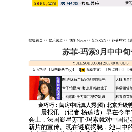
新
搜狐首页
>>
娱乐频道
>>
电影 Movie
>>
影坛动态
>>
苏菲玛索《
苏菲-玛索9月中中旬
YULE.SOHU.COM 2005-09-07 08:
页面功能 【
我来说两句(
0
)
】 【
收藏本文
】 【
热点排行
】【
图:关咏荷产后家庭照首曝光
大牌明星们
章子怡愿为"他"息影结婚生子
蒋雯丽曾
小S婆婆4千万豪宅慰劳媳妇
林青霞首
金巧巧：闺房中听真人秀(图)
北京升级
晨报讯 （记者 杨莲洁）早在今年
会上，法国影星苏菲·玛索就对中国记
新片的宣传。现在谜底揭晓，她口中的