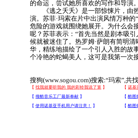
的命运，尝试她所喜欢的写作和导演
《逃之夭夭》是一部惊悚片，由热
演。苏菲·玛索在片中出演风情万种的
危险的游戏就围绕她展开。为什么会
呢？苏菲表示：“首先当然是剧本吸引
候就被迷住了。热罗姆·萨朗有简明清
华，精练地描绘了一个引人入胜的故
个冷艳的蛇蝎美人，这可是我第一次接
搜狗(
www.sogou.com
)搜索:“
玛索
”,共