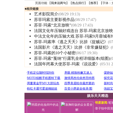
页面功能 【
我来说两句
】【
热点排行
】【
推荐
】【字体：
■
相关链接
艺术影院简介
(08/29 19:13)
苏菲玛索主要影视作品
(08/29 17:47)
苏菲·玛索“北京放映”
(08/29 17:43)
法国文化年压轴好戏连台 苏菲-玛索北京放映
中法文化年的压轴大戏 苏菲-玛索9月蓉城有
苏菲-玛索率《逃之夭夭》比拚《捉贼记》
(07
法国影片《逃之夭夭》比拼《非常嫌疑犯》
(
苏菲-玛索的10个小秘密
(06/17 19:30)
苏菲-玛索“戛纳”行露乳全程详细版本(组图)
(
法国年闭幕大使苏菲-玛索《说说爱》
(05/31 
娱乐天天精选
·
明星新闻
-
笔
·
章子怡中田