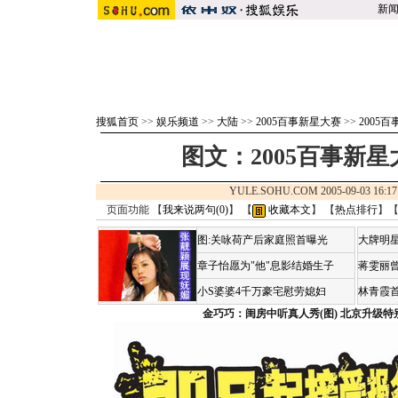
新
搜狐首页
>>
娱乐频道
>>
大陆
>>
2005百事新星大赛
>>
2005
图文：2005百事新星
YULE.SOHU.COM 2005-09-03 1
页面功能 【
我来说两句(
0
)
】 【
收藏本文
】 【
热点排行
】
图:关咏荷产后家庭照首曝光
大牌明星
章子怡愿为"他"息影结婚生子
蒋雯丽
小S婆婆4千万豪宅慰劳媳妇
林青霞
金巧巧：闺房中听真人秀(图)
北京升级特