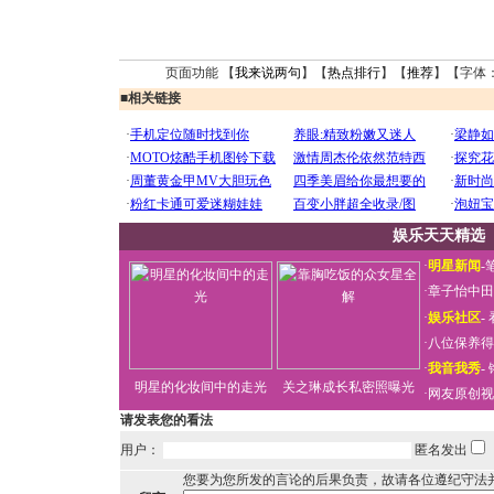
页面功能 【
我来说两句
】【
热点排行
】【
推荐
】【字体
■
相关链接
娱乐天天精选
·
明星新闻
-
·
章子怡中田
·
娱乐社区
-
·
八位保养得
·
我音我秀
-
明星的化妆间中的走光
关之琳成长私密照曝光
·
网友原创视
请发表您的看法
用户：
匿名发出
您要为您所发的言论的后果负责，故请各位遵纪守法