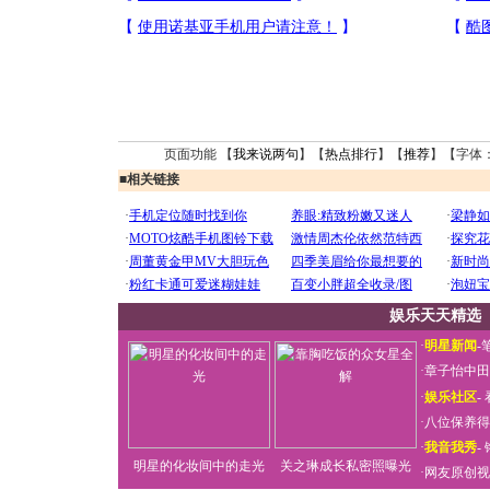
页面功能 【
我来说两句
】【
热点排行
】【
推荐
】【字体
■
相关链接
娱乐天天精选
·
明星新闻
-
·
章子怡中田
·
娱乐社区
-
·
八位保养得
·
我音我秀
-
明星的化妆间中的走光
关之琳成长私密照曝光
·
网友原创视