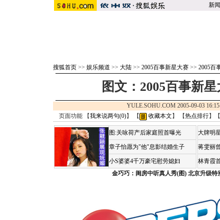
新
搜狐首页
>>
娱乐频道
>>
大陆
>>
2005百事新星大赛
>>
2005
图文：2005百事新星大
YULE.SOHU.COM 2005-09-03 1
页面功能 【
我来说两句(
0
)
】 【
收藏本文
】 【
热点排行
】
图:关咏荷产后家庭照首曝光
大牌明星
章子怡愿为"他"息影结婚生子
蒋雯丽
小S婆婆4千万豪宅慰劳媳妇
林青霞
金巧巧：闺房中听真人秀(图)
北京升级特