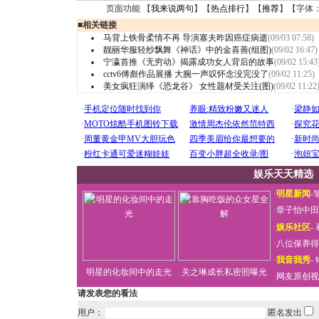
页面功能 【
我来说两句
】【
热点排行
】【
推荐
】【字体
■
相关链接
马背上铁骨柔情不再 导演塞夫昨因癌症病逝
(09/03 07:58)
靓丽华服轻纱飘舞《神话》中的金喜善(组图)
(09/02 16:47)
宁瀛首推《无穷动》揭露成功女人背后的故事
(09/02 15:43
cctv6傅彪作品展播 大腕一声叹怀念没完没了
(09/02 11:25)
美女疯狂演绎《恐龙谷》 女性题材受关注(图)
(09/02 11:22
娱乐天天精选
·
明星新闻
-
·
章子怡中田
·
娱乐社区
-
·
八位保养得
·
我音我秀
-
明星的化妆间中的走光
关之琳成长私密照曝光
·
网友原创视
请发表您的看法
用户：
匿名发出