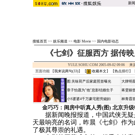
新
搜狐首页
>>
娱乐频道
>>
电影 Movie
>>
国内电影动态
《七剑》征服西方 据传映
YULE.SOHU.COM 2005-09-02 09:06 
页面功能 【
我来说两句(
33
)
】 【
收藏本文
】 【
热点排行
】
图:关咏荷产后家庭照首曝光
大牌明星
章子怡愿为"他"息影结婚生子
蒋雯丽
小S婆婆4千万豪宅慰劳媳妇
林青霞
金巧巧：闺房中听真人秀(图)
北京升级
据新闻晚报报道，中国武侠无疑是
天最响亮的名词，昨晨《七剑》作为
了极其尊崇的礼遇。