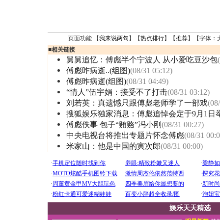
页面功能 【
我来说两句
】【
热点排行
】【
推荐
】【字体：
■
相关链接
舅舅追忆：傅彪半个宁波人 从小爱吃豆沙包
傅彪昨病逝..(组图)
(08/31 05:12)
傅彪昨病逝(组图)
(08/31 04:49)
“情人”伍宇娟：接受不了打击
(08/31 03:12)
刘若英：真遗憾只跟傅彪老师学了一部戏
(08
搜狐娱乐独家消息：傅彪追悼会定于9月1日
傅彪佚事 包子“贿赂”冯小刚
(08/31 00:27)
中央电视台将推出专题片怀念傅彪
(08/31 00:0
米家山：他是中国的寅次郎
(08/31 00:00)
娱乐天天精选