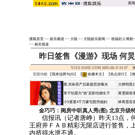
新
搜狐首页
>>
娱乐频道
>>
大陆
>>
大陆娱乐新闻
>>
祝福好人傅彪一
>>
相关报道
昨日签售《漫游》现场 何
YULE.SOHU.COM 2005-08-31 01:0
页面功能 【
我来说两句(
0
)
】 【
收藏本文
】 【
热点排行
】【
图:关咏荷产后家庭照首曝光
大牌明星们
章子怡愿为"他"息影结婚生子
蒋雯丽曾
小S婆婆4千万豪宅慰劳媳妇
林青霞首
金巧巧：闺房中听真人秀(图)
北京升级
信报讯（记者唐峥）昨天13点，何
王府井ＦＡＢ精彩无限店进行签售，
内挤得水泄不通。