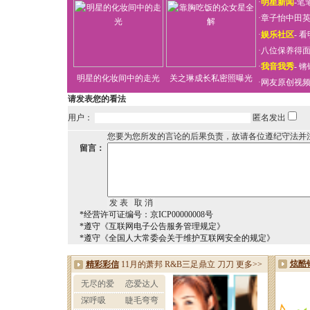
·
明星新闻
-
笔
·
章子怡中田
·
娱乐社区
-
看
·
八位保养得
·
我音我秀
-
锵
明星的化妆间中的走光
关之琳成长私密照曝光
·
网友原创视
请发表您的看法
用户：
匿名发出
您要为您所发的言论的后果负责，故请各位遵纪守法并
留言：
*经营许可证编号：京ICP00000008号
*遵守《互联网电子公告服务管理规定》
*遵守《全国人大常委会关于维护互联网安全的规定》