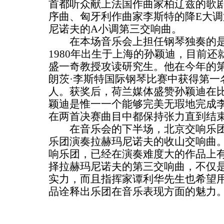
首都听众献上法国作曲家柏辽兹的歌剧
序曲、匈牙利作曲家李斯特的降E大
尼诺夫的A小调第三交响曲。
在本场音乐会上担任钢琴独奏的是年
1980年出生于上海的孙颖迪，目前
盛一奇教授攻读研究生。他在今年的
朗茨·李斯特国际钢琴比赛中获得第一
人。获奖后，荷兰媒体盛赞孙颖迪在比
颖迪是惟一一个能够完美无瑕地完成
在两首决赛曲目中都保持张力直到结束
在音乐会的下半场，北京交响乐团
乐团演奏拉赫玛尼诺夫的收山交响曲
响乐团，已经在演奏难度大的作品上
择拉赫玛尼诺夫的第三交响曲，不仅
实力，而且指挥家谭利华先生也希望
品诠释出乐团在音乐表现方面的魅力