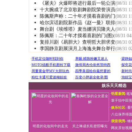
《屠夫》火爆即将进行最后一轮公演
(08/31 1
十大腕成了北京歌剧舞剧院荣誉演员
(08/31 1
陈佩斯声称：二十年才摸着喜剧的门
(08/31 1
哈尔滨话剧院新作品《赵一曼》联排
(08/31 1
舞台剧《埃维塔》麦当娜演贝隆夫人
(08/31 1
陈佩斯：二十年才摸着喜剧的门(图)
(08/31 04
复排川剧《易胆大》查明哲大胆求变
(08/31 0
李国静京剧展演月上海逸夫舞台举行
(08/31 0
娱乐天天精选
·
明星新闻
-
笔
·
章子怡中田
·
娱乐社区
-
看
·
八位保养得
·
我音我秀
-
锵
明星的化妆间中的走光
关之琳成长私密照曝光
·
网友原创视