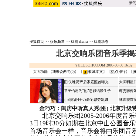
新
搜狐首页
>>
娱乐频道
>>
戏剧 drama
>>
戏剧动态
北京交响乐团音乐季揭
YULE.SOHU.COM 2005-08-30 16:
页面功能 【
我来说两句(
0
)
】 【
收藏本文
】 【
热点排行
】【
图:关咏荷产后家庭照首曝光
大牌明星们
章子怡愿为"他"息影结婚生子
蒋雯丽曾
小S婆婆4千万豪宅慰劳媳妇
林青霞首
金巧巧：闺房中听真人秀(图)
北京升级
北京交响乐团2005-2006年度音
3日19时30分如期在北京中山公园音
首场音乐会一样，音乐会将由乐团音