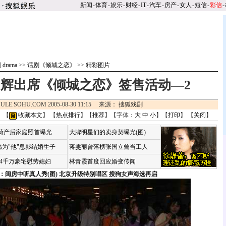
新闻
-
体育
-
娱乐
-
财经
-
IT
-
汽车
-
房产
-
女人
-
短信
-
彩信
-
drama
>>
话剧《倾城之恋》
>>
精彩图片
辉出席《倾城之恋》签售活动—2
ULE.SOHU.COM 2005-08-30 11:15 来源：
搜狐戏剧
 【
收藏本文
】 【
热点排行
】【
推荐
】【字体：
大
中
小
】【
打印
】 【
关闭
】
咏荷产后家庭照首曝光
大牌明星们的卖身契曝光(图)
为"他"息影结婚生子
蒋雯丽曾落榜张国立曾当工人
婆4千万豪宅慰劳媳妇
林青霞首度回应婚变传闻
：闺房中听真人秀(图)
北京升级特别唱区 搜狗女声海选再启