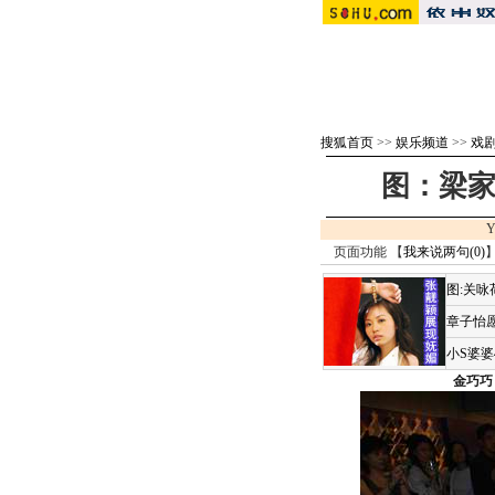
搜狐首页
>>
娱乐频道
>>
戏剧 
图：梁家
Y
页面功能 【
我来说两句(
0
)
】
图:关
章子怡愿
小S婆
金巧巧