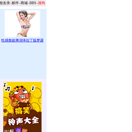
校友录
-
邮件
-
商城
-
BBS
-
搜狗