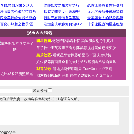
娱乐天天精选
·
明星新闻
-
笔笔暗指春春壮阳
|
梁咏琪自剖分手真相
·
章子怡中田英寿亲密看秀
|
张靓颖提起黄健翔就变脸
·
娱乐社区
-
看明星牙齿揭露明星另一面
夫妻吵架
·
八位保养得面目全非的女明星
张靓颖走秀输给周迅
·
我音我秀
-
锵锵揭露假币骗局
CrazySoccer 卢正雨
关之琳成长私密照曝光
·
网友原创视频四部曲
过年了您该休息了
九曲黄河
匿名发出
论的后果负责，故请各位遵纪守法并注意语言文明。
000008号