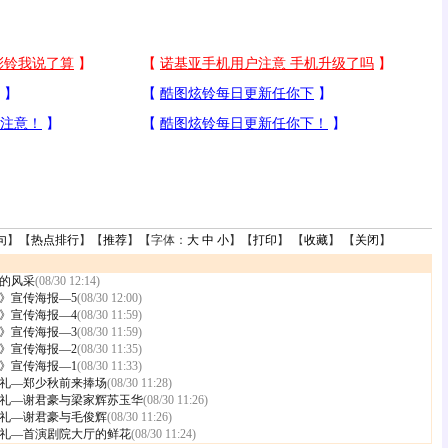
句
】【
热点排行
】【
推荐
】【字体：
大
中
小
】【
打印
】 【
收藏
】 【
关闭
】
的风采
(08/30 12:14)
》宣传海报—5
(08/30 12:00)
》宣传海报—4
(08/30 11:59)
》宣传海报—3
(08/30 11:59)
》宣传海报—2
(08/30 11:35)
》宣传海报—1
(08/30 11:33)
礼—郑少秋前来捧场
(08/30 11:28)
礼—谢君豪与梁家辉苏玉华
(08/30 11:26)
礼—谢君豪与毛俊辉
(08/30 11:26)
礼—首演剧院大厅的鲜花
(08/30 11:24)