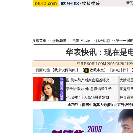
新
搜狐首页
>>
娱乐频道
>>
电影 Movie
>>
影坛动态
>>
第十一届
华表快讯：现在是
YULE.SOHU.COM 2005-08-28 2
页面功能 【
我来说两句(
0
)
】 【
收藏本文
】 【
热点排行
】
图:关咏荷产后家庭照首曝光
大牌明星
章子怡愿为"他"息影结婚生子
蒋雯丽
小S婆婆4千万豪宅慰劳媳妇
林青霞
金巧巧：闺房中听真人秀(图)
北京升级特