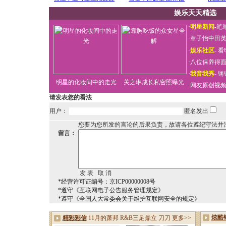
娱乐天天精选
·
明星新闻
-
笔
·
章子怡中田
·
娱乐社区
-
看
·
八位保养得
·
我音我秀
-
锵
明星的化妆间中的走光
关之琳成长私密照曝光
·
网友原创视
请发表您的看法
用户：
匿名发出
您要为您所发的言论的后果负责，故请各位遵纪守法并
留言：
*经营许可证编号：京ICP00000008号
*遵守《互联网电子公告服务管理规定》
*遵守《全国人大常委会关于维护互联网安全的规定》