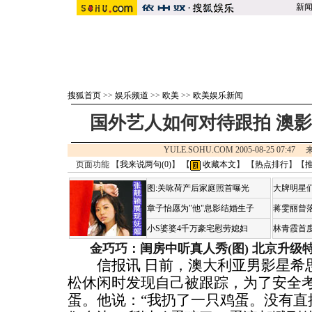
新
搜狐首页
>>
娱乐频道
>>
欧美
>>
欧美娱乐新闻
国外艺人如何对待跟拍 澳
YULE.SOHU.COM 2005-08-25 07:4
页面功能 【
我来说两句(
0
)
】 【
收藏本文
】 【
热点排行
】【
图:关咏荷产后家庭照首曝光
大牌明星们
章子怡愿为"他"息影结婚生子
蒋雯丽曾
小S婆婆4千万豪宅慰劳媳妇
林青霞首
金巧巧：闺房中听真人秀(图)
北京升级
信报讯 日前，澳大利亚男影星希思
松休闲时发现自己被跟踪，为了安全
蛋。他说：“我扔了一只鸡蛋。没有直