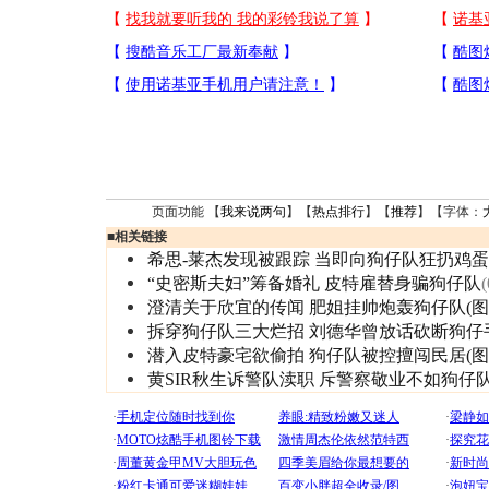
页面功能 【
我来说两句
】【
热点排行
】【
推荐
】【字体：
■
相关链接
希思-莱杰发现被跟踪 当即向狗仔队狂扔鸡蛋
“史密斯夫妇”筹备婚礼 皮特雇替身骗狗仔队
(
澄清关于欣宜的传闻 肥姐挂帅炮轰狗仔队(图
拆穿狗仔队三大烂招 刘德华曾放话砍断狗仔
潜入皮特豪宅欲偷拍 狗仔队被控擅闯民居(图
黄SIR秋生诉警队渎职 斥警察敬业不如狗仔