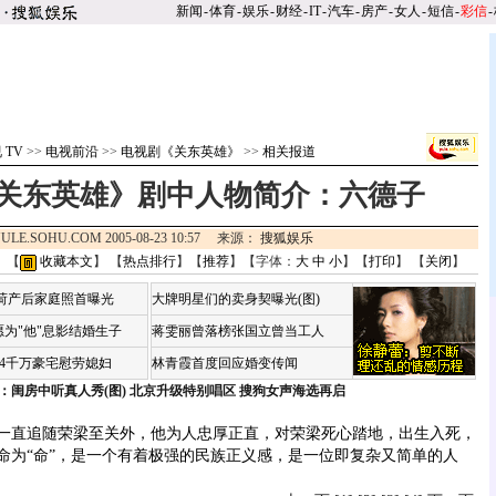
新闻
-
体育
-
娱乐
-
财经
-
IT
-
汽车
-
房产
-
女人
-
短信
-
彩信
-
 TV
>>
电视前沿
>>
电视剧《关东英雄》
>>
相关报道
关东英雄》剧中人物简介：六德子
ULE.SOHU.COM 2005-08-23 10:57 来源：
搜狐娱乐
 【
收藏本文
】 【
热点排行
】【
推荐
】【字体：
大
中
小
】【
打印
】 【
关闭
】
咏荷产后家庭照首曝光
大牌明星们的卖身契曝光(图)
为"他"息影结婚生子
蒋雯丽曾落榜张国立曾当工人
婆4千万豪宅慰劳媳妇
林青霞首度回应婚变传闻
：闺房中听真人秀(图)
北京升级特别唱区 搜狗女声海选再启
直追随荣梁至关外，他为人忠厚正直，对荣梁死心踏地，出生入死，
命为“命”，是一个有着极强的民族正义感，是一位即复杂又简单的人