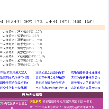
句
】【
热点排行
】【
推荐
】【字体：
大
中
小
】【
打印
】 【
收藏
】 【
关闭
】
中人物简介：冯琴梅
(08/23 10:57)
中人物简介：荣梁
(08/23 10:57)
中人物简介：冯琴梅
(08/23 10:56)
中人物简介：柳景之
(08/23 10:53)
中人物简介：孟德才
(08/23 10:52)
中人物简介：关东红
(08/23 10:51)
中人物简介：和硕格格
(08/23 10:49)
中人物简介：孟积善
(08/23 10:48)
中人物简介：乔哥
(08/23 10:47)
娱乐天天精选
·
明星新闻
-
笔笔暗指春春壮阳
|
梁咏琪自剖分手真相
·
章子怡中田英寿亲密看秀
|
张靓颖提起黄健翔就变脸