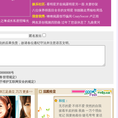
·
娱乐社区
-
看明星牙齿揭露明星另一面
夫妻吵架
·
八位保养得面目全非的女明星
张靓颖走秀输给周迅
·
我音我秀
-
锵锵揭露假币骗局
CrazySoccer 卢正雨
关之琳成长私密照曝光
·
网友原创视频四部曲
过年了您该休息了
九曲黄河
匿名发出
论的后果负责，故请各位遵纪守法并注意语言文明。
000008号
务管理规定》
关于维护互联网安全的规定》