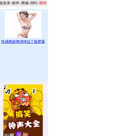
校友录
-
邮件
-
商城
-
BBS
-
搜狗