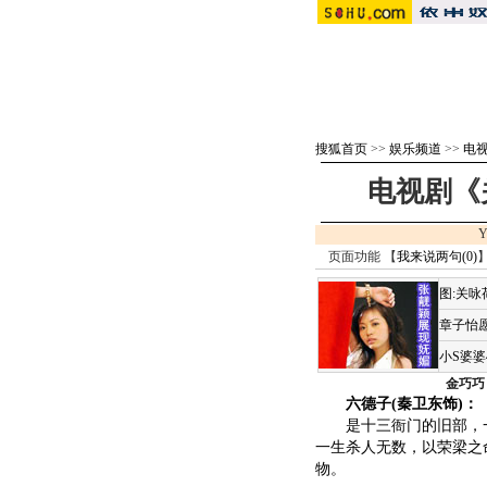
搜狐首页
>>
娱乐频道
>>
电视
电视剧《
Y
页面功能 【
我来说两句(
0
)
】
图:关
章子怡愿
小S婆
金巧巧
六德子(秦卫东饰)：
是十三衙门的旧部，一
一生杀人无数，以荣梁之
物。