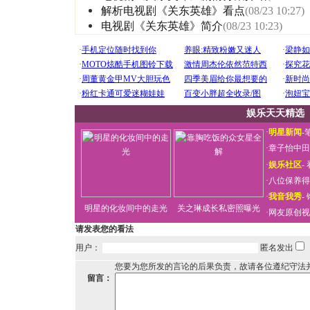
解析电视剧《关东英雄》看点
(08/23 10:27)
电视剧《关东英雄》简介
(08/23 10:23)
娱乐天天精选
·
明星新闻
-
·
章子怡中田
·
娱乐社区
-
·
八位保养得
·
我音我秀
-
明星的化妆间中的走光
关之琳成长私密照曝光
·
网友原创视
请发表您的看法
用户：
匿名发出
您要为您所发的言论的后果负责，故请各位遵纪守法
留言：