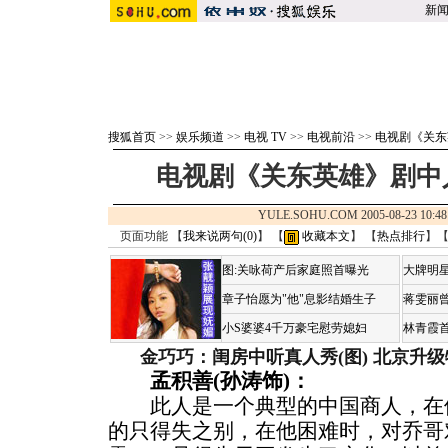
新
搜狐首页
>>
娱乐频道
>>
电视 TV
>>
电视前沿
>>
电视剧《关东
电视剧《关东英雄》剧中
YULE.SOHU.COM 2005-08-23 1
页面功能 【
我来说两句(
0
)
】 【
收藏本文
】 【
热点排行
】
图:关咏荷产后家庭照首曝光
大牌明星
章子怡愿为"他"息影结婚生子
蒋雯丽
小S婆婆4千万豪宅慰劳媳妇
林青霞
金巧巧：闺房中听真人秀(图)
北京升级
孟积善(孙涛饰)：
此人是一个典型的中国商人，在他
的只得失之别，在他困难时，对乔哥