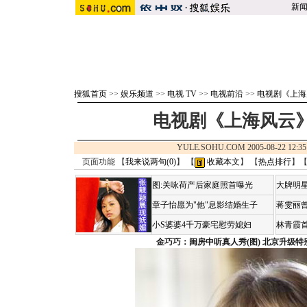
新
搜狐首页
>>
娱乐频道
>>
电视 TV
>>
电视前沿
>>
电视剧《上海
电视剧《上海风云》
YULE.SOHU.COM 2005-08-22 1
页面功能 【
我来说两句(
0
)
】 【
收藏本文
】 【
热点排行
】
图:关咏荷产后家庭照首曝光
大牌明星
章子怡愿为"他"息影结婚生子
蒋雯丽
小S婆婆4千万豪宅慰劳媳妇
林青霞
金巧巧：闺房中听真人秀(图)
北京升级特