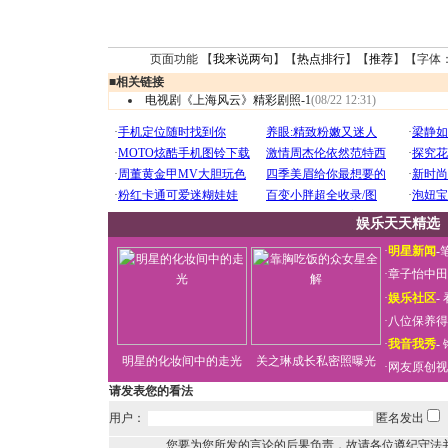
页面功能 【
我来说两句
】【
热点排行
】【
推荐
】【字体
■
相关链接
电视剧《上海风云》精彩剧照-1
(08/22 12:31)
娱乐天天精选
·
明星新闻
-
·
章子怡中田
·
娱乐社区
-
·
八位保养得
·
我音我秀
-
明星的化妆间中的走光
关之琳成长私密照曝光
·
网友原创视
请发表您的看法
用户：
匿名发出
您要为您所发的言论的后果负责，故请各位遵纪守法