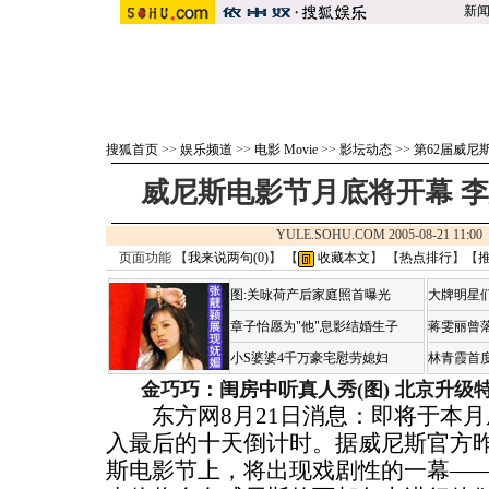
新
搜狐首页
>>
娱乐频道
>>
电影 Movie
>>
影坛动态
>>
第62届威尼
威尼斯电影节月底将开幕 
YULE.SOHU.COM 2005-08-21 11
页面功能 【
我来说两句(
0
)
】 【
收藏本文
】 【
热点排行
】【
图:关咏荷产后家庭照首曝光
大牌明星们
章子怡愿为"他"息影结婚生子
蒋雯丽曾
小S婆婆4千万豪宅慰劳媳妇
林青霞首
金巧巧：闺房中听真人秀(图)
北京升级
东方网8月21日消息：即将于本月
入最后的十天倒计时。据威尼斯官方
斯电影节上，将出现戏剧性的一幕—