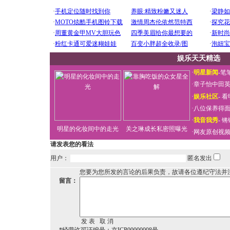
娱乐天天精选
·
明星新闻
-
笔
·
章子怡中田
·
娱乐社区
-
看
·
八位保养得
·
我音我秀
-
锵
明星的化妆间中的走光
关之琳成长私密照曝光
·
网友原创视
请发表您的看法
用户：
匿名发出
您要为您所发的言论的后果负责，故请各位遵纪守法并
留言：