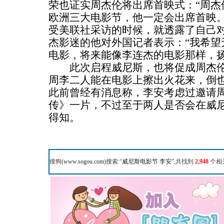
荣也证实周杰伦将出席首映式：“周杰
欧洲三大电影节，他一定会出席首映。
受美联社采访的时候，就透露了自己
杰
影迷的他对外国记者表示：“我希望
电影，将来能像李连杰的电影那样，扬
此次启程威尼斯，也将促成周杰伦
周李二人能在电影上擦出火花来，倒
此前曾经有消息称，李安考虑过邀请
传》一片，不过至于两人是否会在威
得知。
搜狗(
www.sogou.com
)搜索:“
威尼斯电影节 李安
”,共找到
2,948
个相