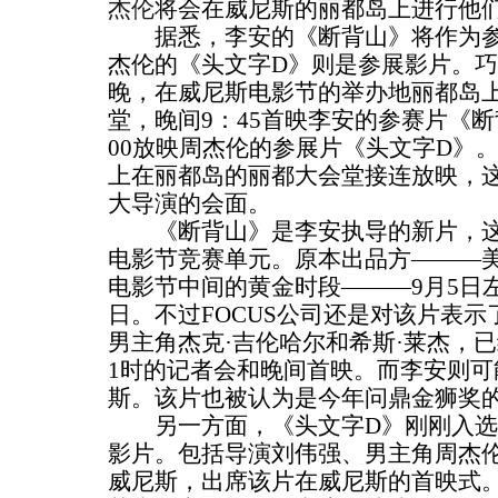
杰伦
将会在威尼斯的丽都岛上进行他
据悉，李安的《断背山》将作为参
杰伦的《头文字D》则是参展影片。巧
晚，在威尼斯电影节的举办地丽都岛上最大的
堂，晚间9：45首映李安的参赛片《断
00放映周杰伦的参展片《头文字D》
上在丽都岛的丽都大会堂接连放映，
大导演的会面。
《断背山》是李安执导的新片，这
电影节竞赛单元。原本出品方———美
电影节中间的黄金时段———9月5日
日。不过FOCUS公司还是对该片表
男主角杰克·吉伦哈尔和希斯·莱杰，已
1时的记者会和晚间首映。而李安则可
斯。该片也被认为是今年问鼎金狮奖
另一方面，《头文字D》刚刚入选
影片。包括导演刘伟强、男主角周杰
威尼斯，出席该片在威尼斯的首映式