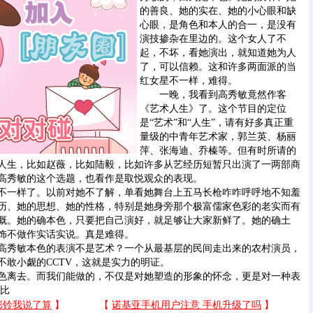
的善良、她的实在、她的小心眼和缺
心眼，是角色和本人的合一，是没有
演技掺杂在里边的。这个女人了不
起，不坏，看她演出，就知道她为人
了，可以信赖。这和许多两面派的当
红女星不一样，难得。
一晚，我看到高秀敏竟然作客
《艺术人生》了。这个节目的定位
是“艺术”和“人生”，请有好多真正重
量级的中青年艺术家，郭兰英、杨丽
萍、张海迪、乔榛等。但有时所请的
人生，比如赵薇，比如陆毅，比如许多从艺经历短暂只出演了一两部商
高秀敏的这个选题，也看作是取悦观众的表现。
一样了。以前对她不了解，单看她舞台上五马长枪咋咋呼呼地不知羞
历、她的思想、她的性格，特别是她身旁那个极富儒家色彩的老实而有
慨。她的确本色，只要把自己演好，就足够让大家新鲜了。她的确土
饰不做作实话实说。真是难得。
秀敏本色的表演不是艺术？一个从最基层的民间走出来的农村演员，
不敢小觑的CCTV，这就是实力的明证。
离去。而我们能做的，不仅是对她塑造的形象的怀念，更是对一种表
 比