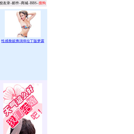
校友录
-
邮件
-
商城
-
BBS
-
搜狗