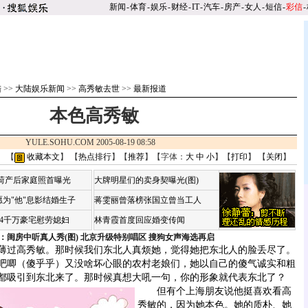
新闻
-
体育
-
娱乐
-
财经
-
IT
-
汽车
-
房产
-
女人
-
短信
-
彩信
-
陆
>>
大陆娱乐新闻
>>
高秀敏去世
>>
最新报道
本色高秀敏
YULE.SOHU.COM 2005-08-19 08:58
】 【
收藏本文
】 【
热点排行
】【
推荐
】【字体：
大
中
小
】【
打印
】 【
关闭
】
咏荷产后家庭照首曝光
大牌明星们的卖身契曝光(图)
为"他"息影结婚生子
蒋雯丽曾落榜张国立曾当工人
婆4千万豪宅慰劳媳妇
林青霞首度回应婚变传闻
：闺房中听真人秀(图)
北京升级特别唱区 搜狗女声海选再启
过高秀敏。那时候我们东北人真烦她，觉得她把东北人的脸丢尽了。
吧唧（傻乎乎）又没啥坏心眼的农村老娘们，她以自己的傻气诚实和粗
都吸引到东北来了。
那时候真想大吼一句，你的形象就代表东北了？
但有个上海朋友说他挺喜欢看高
秀敏的，因为她本色。她的质朴、她