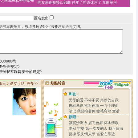
关之琳成长私密照曝光
·
网友原创视频四部曲
过年了您该休息了
九曲黄河
匿名发出
论的后果负责，故请各位遵纪守法并注意语言文明。
000008号
务管理规定》
关于维护互联网安全的规定》