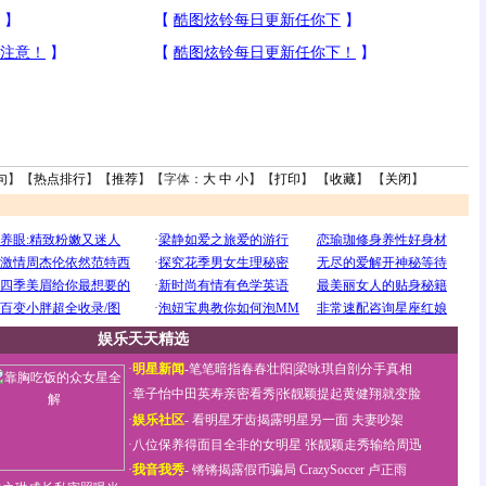
句
】【
热点排行
】【
推荐
】【字体：
大
中
小
】【
打印
】 【
收藏
】 【
关闭
】
娱乐天天精选
·
明星新闻
-
笔笔暗指春春壮阳
|
梁咏琪自剖分手真相
·
章子怡中田英寿亲密看秀
|
张靓颖提起黄健翔就变脸
·
娱乐社区
-
看明星牙齿揭露明星另一面
夫妻吵架
·
八位保养得面目全非的女明星
张靓颖走秀输给周迅
·
我音我秀
-
锵锵揭露假币骗局
CrazySoccer 卢正雨