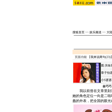
搜狐首页
>>
娱乐频道
>>
大
页面功能 【
我来说两句(
23
)
图:关
章子怡愿
小S婆
金巧巧
我以前曾在文章里刻薄
她的角色定位一向是二啦
蠢的外表，把全国的眼光