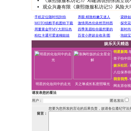
《康熙微服私访记5》邓建国说拍张国立说
观众兴趣有限《康熙微服私访记5》风险大
娱乐天天精选
·
明星新闻
-
·
章子怡中田
·
娱乐社区
-
·
八位保养得
·
我音我秀
-
明星的化妆间中的走光
关之琳成长私密照曝光
·
网友原创视
请发表您的看法
用户：
匿名发出
您要为您所发的言论的后果负责，故请各位遵纪守法
留言：