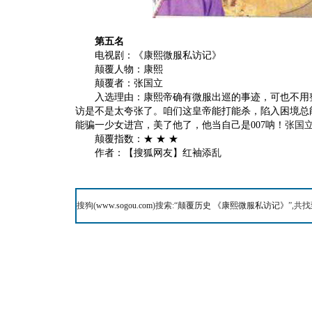
第五名
电视剧：《康熙微服私访记》
颠覆人物：康熙
颠覆者：张国立
入选理由：康熙帝确有微服出巡的事迹，可也不用整
访是不是太夸张了。咱们这皇帝能打能杀，陷入困境总
能骗一少女进宫，美了他了，他当自己是007呐！
张国
颠覆指数：★ ★ ★
作者：【搜狐网友】红袖添乱
搜狗(
www.sogou.com
)搜索:“
颠覆历史 《康熙微服私访记》
”,共