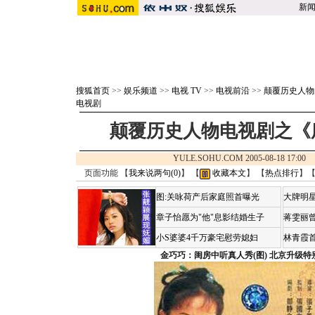
新
搜狐首页
>>
娱乐频道
>>
电视 TV
>>
电视前沿
>>
颠覆历史人物
电视剧
颠覆历史人物电视剧之《
YULE.SOHU.COM 2005-08-18 17:
页面功能 【
我来说两句(
0
)
】 【
收藏本文
】 【
热点排行
】
图:关咏荷产后家庭照首曝光
大牌明星
章子怡愿为"他"息影结婚生子
蒋雯丽
小S婆婆4千万豪宅慰劳媳妇
林青霞
金巧巧：闺房中听真人秀(图)
北京升级特