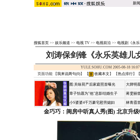
新
搜狐首页
>>
娱乐频道
>>
电视 TV
>>
电视前沿
>>
电视剧《永乐
刘涛保剑锋《永乐英雄儿女
YULE.SOHU.COM 2005-08-18 1
页面功能 【
我来说两句(
0
)
】 【
收藏本文
】 【
热点排行
】
图:关咏荷产后家庭照首曝光
大牌明星
章子怡愿为"他"息影结婚生子
蒋雯丽
小S婆婆4千万豪宅慰劳媳妇
林青霞
金巧巧：闺房中听真人秀(图)
北京升级