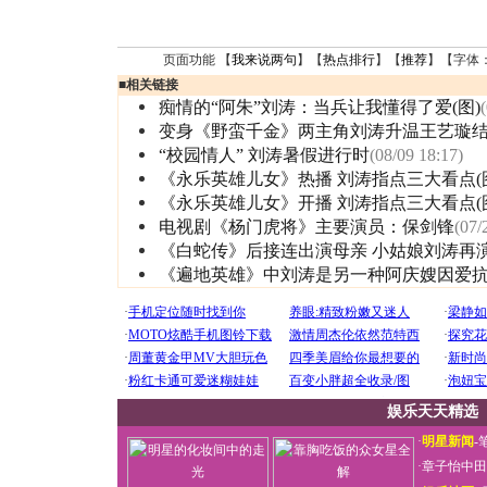
页面功能 【
我来说两句
】【
热点排行
】【
推荐
】【字体
■
相关链接
痴情的“阿朱”刘涛：当兵让我懂得了爱(图)
变身《野蛮千金》两主角刘涛升温王艺璇
“校园情人” 刘涛暑假进行时
(08/09 18:17)
《永乐英雄儿女》热播 刘涛指点三大看点(
《永乐英雄儿女》开播 刘涛指点三大看点(
电视剧《杨门虎将》主要演员：保剑锋
(07/
《白蛇传》后接连出演母亲 小姑娘刘涛再
《遍地英雄》中刘涛是另一种阿庆嫂因爱
娱乐天天精选
·
明星新闻
-
·
章子怡中田