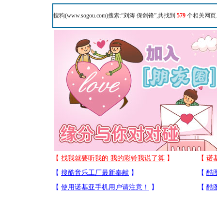
搜狗(
www.sogou.com
)搜索:“
刘涛 保剑锋
”,共找到
579
个相关网页