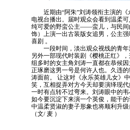
近期由“阿朱”刘涛领衔主演的《
电视台播出。届时观众会看到温柔可
纯可爱的野蛮公主——蛮儿，与民间
饰）上演一出古装版女追男，公主强
喜剧 。
一段时间，淡出观众视线的青年演
另外一部现代时装剧《樱桃正红》，
组多时的女主角刘涛一直都在恭候因
正琢磨这男一号是何许人也。久违的
涛面前。 让这对《永乐英雄儿女》中
笑，互相捉弄对方今天却要演绎现代
一时有点转不过弯来。刘涛眼中的韦
如今要沉淀下来演一个英俊，能干的
中温柔贤淑的妻子形象也将顺利升级
（文/ 麦 ）