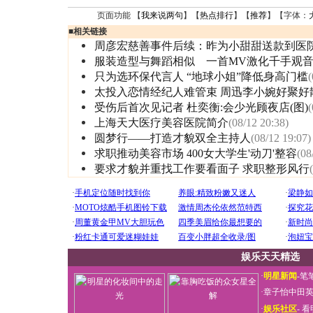
页面功能 【
我来说两句
】【
热点排行
】【
推荐
】【字体：
■
相关链接
周彦宏慈善事件后续：昨为小甜甜送款到医
服装造型与舞蹈相似 一首MV激化千手观
只为选环保代言人 “地球小姐”降低身高门槛
(
太投入恋情经纪人难管束 周迅李小婉好聚好
受伤后首次见记者 杜奕衡:会少光顾夜店(图)
(
上海天大医疗美容医院简介
(08/12 20:38)
圆梦行——打造才貌双全主持人
(08/12 19:07)
求职推动美容市场 400女大学生'动刀'整容
(08
要求才貌并重找工作要看面子 求职整形风行
娱乐天天精选
·
明星新闻
-
笔
·
章子怡中田
·
娱乐社区
-
看