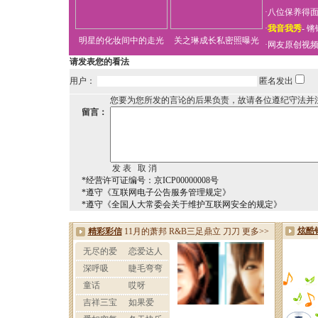
·
八位保养得
·
我音我秀
-
锵
明星的化妆间中的走光
关之琳成长私密照曝光
·
网友原创视
请发表您的看法
用户：
匿名发出
您要为您所发的言论的后果负责，故请各位遵纪守法并
留言：
*经营许可证编号：京ICP00000008号
*遵守《互联网电子公告服务管理规定》
*遵守《全国人大常委会关于维护互联网安全的规定》