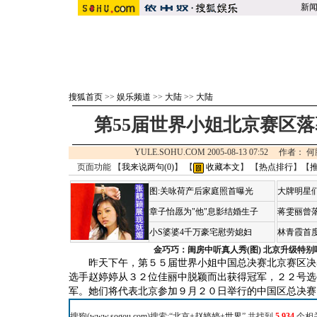
新
搜狐首页
>>
娱乐频道
>>
大陆
>>
大陆
第55届世界小姐北京赛区落
YULE.SOHU.COM 2005-08-13 07:52 作
页面功能 【
我来说两句(
0
)
】 【
收藏本文
】 【
热点排行
】【
图:关咏荷产后家庭照首曝光
大牌明星们
章子怡愿为"他"息影结婚生子
蒋雯丽曾
小S婆婆4千万豪宅慰劳媳妇
林青霞首
金巧巧：闺房中听真人秀(图)
北京升级特别
昨天下午，第５５届世界小姐中国总决赛北京赛区决赛
选手赵婷婷从３２位佳丽中脱颖而出获得冠军，２２号选
军。她们将代表北京参加９月２０日举行的中国区总决赛
搜狗(
www.sogou.com
)搜索:“
北京+赵婷婷+世界
”,共找到
5,934
个相