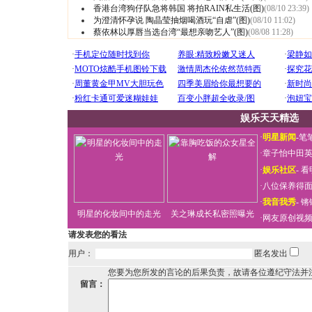
香港台湾狗仔队急将韩国 将拍RAIN私生活(图)
(08/10 23:39)
为澄清怀孕说 陶晶莹抽烟喝酒玩“自虐”(图)
(08/10 11:02)
蔡依林以厚唇当选台湾“最想亲吻艺人”(图)
(08/08 11:28)
娱乐天天精选
·
明星新闻
-
笔
·
章子怡中田
·
娱乐社区
-
看
·
八位保养得
·
我音我秀
-
锵
明星的化妆间中的走光
关之琳成长私密照曝光
·
网友原创视
请发表您的看法
用户：
匿名发出
您要为您所发的言论的后果负责，故请各位遵纪守法并
留言：