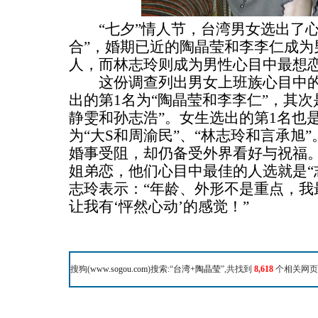
“七夕”情人节，台湾男女选出了心
合”，婚期已近的陶晶莹和李李仁成为
人，而林志玲则成为男性心目中最想
这份调查列出男女上班族心目中的
出的第1名为“陶晶莹和李李仁”，其次
静雯和孙志浩”。女生选出的第1名也是
为“大S和周渝民”、“林志玲和言承旭”
婚事受阻，却仍备受外界看好与祝福
姐弟恋，他们心目中最佳的人选就是“
志玲表示：“年龄、外形不是重点，我
让我有‘怦然心动’的感觉！”
搜狗(
www.sogou.com
)搜索:“
台湾+陶晶莹
”,共找到
8,618
个相关网页