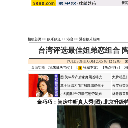
新
搜狐首页
>>
娱乐频道
>>
港台
>>
港台娱乐新闻
台湾评选最佳姐弟恋组合 陶
YULE.SOHU.COM 2005-08-12 12:03
页面功能 【
我来说两句(
0
)
】 【
收藏本文
】 【
热点排行
】【
图:关咏荷产后家庭照首曝光
大牌明星们
章子怡愿为"他"息影结婚生子
蒋雯丽曾
小S婆婆4千万豪宅慰劳媳妇
林青霞首
金巧巧：闺房中听真人秀(图)
北京升级