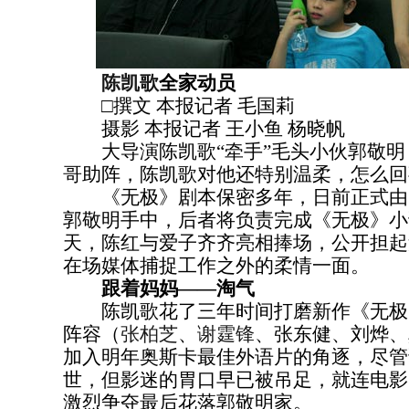
陈凯歌
全家动员
□撰文 本报记者 毛国莉
摄影 本报记者 王小鱼 杨晓帆
大导演陈凯歌“牵手”毛头小伙郭敬明
哥助阵，陈凯歌对他还特别温柔，怎么回
《无极》剧本保密多年，日前正式由
郭敬明手中，后者将负责完成《无极》小
天，陈红与爱子齐齐亮相捧场，公开担起
在场媒体捕捉工作之外的柔情一面。
跟着妈妈——淘气
陈凯歌花了三年时间打磨新作《无极
阵容（
张柏芝
、
谢霆锋
、张东健、刘烨、
加入明年奥斯卡最佳外语片的角逐，尽管
世，但影迷的胃口早已被吊足，就连电影
激烈争夺最后花落郭敬明家。