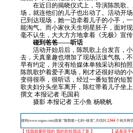
在近日的揭晓仪式上，导演陈凯歌、
场，就连他们的儿子也出动了。活动开场
已到达现场，她一边牵着儿子的小手，一
能淘气。而小家伙天生明星胚子，面对现
毫不认生，大大方方地拿着《无极》宣传
碰到爸爸——听话
活动开始后后，陈凯歌上台发言，小
去，天真童趣也增加了现场活泼气氛，不
早有约定，并没有给媒体单独采访和拍照
陈凯歌护着爱子离场，刚才还很好动的小
变得很乖，很听话，经过一番短暂的短暂
歌夫妇分头坐车离开，陈红带着儿子坐上
撰文 本报记者 毛国莉
摄影 本报记者 王小鱼 杨晓帆
搜狗(
www.sogou.com
)搜索:“
陈凯歌+七剑+徐克
”,共找到
2,944
个相关网页