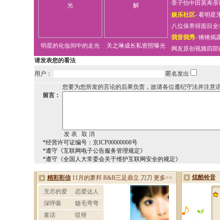
·
章子怡中田英寿亲
·
娱乐社区
-
看明星
·
八位保养得面目全
·
我音我秀
-
锵锵揭
明星的化妆间中的走光
关之琳成长私密照曝光
·
网友原创视频四部
请发表您的看法
用户：
匿名发出
您要为您所发的言论的后果负责，故请各位遵纪守法并注意
留言：
*经营许可证编号：京ICP00000008号
*遵守《互联网电子公告服务管理规定》
*遵守《全国人大常委会关于维护互联网安全的规定》