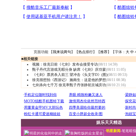
页面功能 【
我来说两句
】【
热点排行
】【
推荐
】【字体：
大
中
■
相关链接
视频：徐克日前《七剑》发布会接受专访
(08/11 14:59)
甄子丹代言游戏无暇分身 缺席《七剑》庆功宴
(08/11 11:05)
《七剑》票房杀入前三 望冲击《头文字D》(图)
(08/11 09:53)
徐克很想拍《西游记》 施南生：这是他的梦想
(08/11 08:38)
七剑杀向七千万 徐克率甄子丹张静初京城庆功
(08/10 21:16)
娱乐天天精选
·
明星新闻
-
笔笔暗