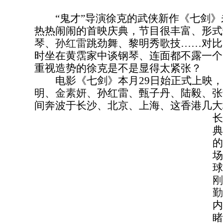
“鬼才”导演徐克的武侠新作《七剑》
热热闹闹的首映庆典，节目很丰富、形式
琴、
孙红雷
跳劲舞、黎明秀歌技……对比
时坐在黄霑家中谈钢琴、连面都不露一个
重视造势的徐克是不是显得太紧张？
电影《七剑》本月29日始正式上映，
明、
金素妍
、孙红雷、甄子丹、陆毅、张
间奔波于长沙、北京、上海、这香港几大
长
典
的
场
球
刚
勤
内
睹