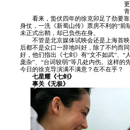
更
青
看来，蛰伏四年的徐克卯足了劲要靠
身仗，一洗《新蜀山传》票房不利的“前
未正式出鞘，却已负伤在身。
不管是北京媒体试映会还是上海首映
后都不是众口一辞地叫好，除了不约而同
好，他们指出《七剑》有“文不如武”、“
庞杂”、“台词较弱”等几处内伤。这样的
今日的徐克导演满不满意？在不在乎？
七星耀《七剑》
事关《无极》