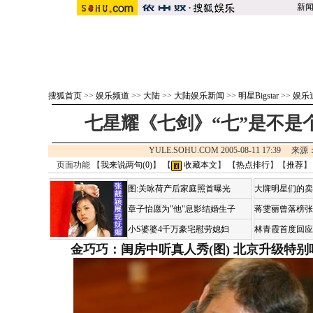
新
搜狐首页
>>
娱乐频道
>>
大陆
>>
大陆娱乐新闻
>>
明星Bigstar
>>
娱乐
七星耀《七剑》“七”是不是个
YULE.SOHU.COM 2005-08-11 17:39 来
页面功能 【
我来说两句(
0
)
】 【
收藏本文
】 【
热点排行
】【
推荐
】
图:关咏荷产后家庭照首曝光
大牌明星们的卖
章子怡愿为"他"息影结婚生子
蒋雯丽曾落榜张
小S婆婆4千万豪宅慰劳媳妇
林青霞首度回应
金巧巧：闺房中听真人秀(图)
北京升级特别