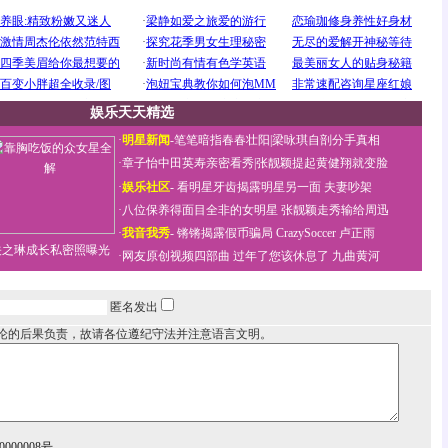
娱乐天天精选
·
明星新闻
-
笔笔暗指春春壮阳
|
梁咏琪自剖分手真相
·
章子怡中田英寿亲密看秀
|
张靓颖提起黄健翔就变脸
·
娱乐社区
-
看明星牙齿揭露明星另一面
夫妻吵架
·
八位保养得面目全非的女明星
张靓颖走秀输给周迅
·
我音我秀
-
锵锵揭露假币骗局
CrazySoccer 卢正雨
关之琳成长私密照曝光
·
网友原创视频四部曲
过年了您该休息了
九曲黄河
匿名发出
论的后果负责，故请各位遵纪守法并注意语言文明。
000008号