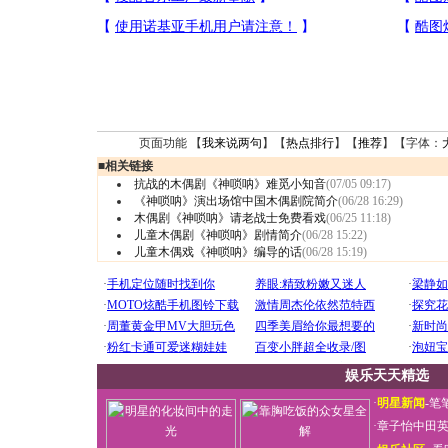
页面功能 【
我来说两句
】【
热点排行
】【
推荐
】【字体：
■
相关链接
抗战的木偶剧《神唢呐》难觅小知音
(07/05 09:17)
《神唢呐》演出场馆中国木偶剧院简介
(06/28 16:29)
木偶剧《神唢呐》请老战士免费看戏
(06/25 11:18)
儿童木偶剧《神唢呐》剧情简介
(06/28 15:22)
儿童木偶戏《神唢呐》编导的话
(06/28 15:19)
娱乐天天精选
·
明星新闻
-
笔
·
章子怡中田