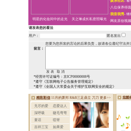
·
娱乐社区
-
看
·
八位保养得
·
我音我秀
-
锵
明星的化妆间中的走光
关之琳成长私密照曝光
·
网友原创视
请发表您的看法
用户：
匿名发出
您要为您所发的言论的后果负责，故请各位遵纪守法并
留言：
*经营许可证编号：京ICP00000008号
*遵守《互联网电子公告服务管理规定》
*遵守《全国人大常委会关于维护互联网安全的规定》