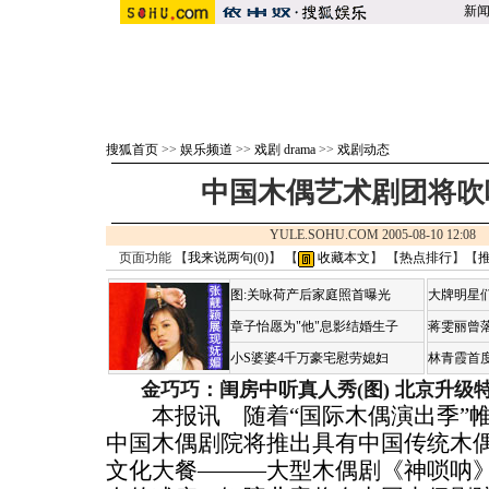
新
搜狐首页
>>
娱乐频道
>>
戏剧 drama
>>
戏剧动态
中国木偶艺术剧团将吹
YULE.SOHU.COM 2005-08-10 12:
页面功能 【
我来说两句(
0
)
】 【
收藏本文
】 【
热点排行
】【
图:关咏荷产后家庭照首曝光
大牌明星们
章子怡愿为"他"息影结婚生子
蒋雯丽曾
小S婆婆4千万豪宅慰劳媳妇
林青霞首
金巧巧：闺房中听真人秀(图)
北京升级
本报讯 随着“国际木偶演出季”帷
中国木偶剧院将推出具有中国传统木
文化大餐———大型木偶剧《神唢呐》