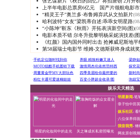
张艺谋新片《秋日的回忆》将拍唐朝 2月开
上半年电影总票房6亿元 国产片领航电影市
“精灵王子”奥兰多·布鲁姆弃武从文拍新片
(08
哈利波特“女友”梁凯蒂自述:乖乖女明星路
(08
“小陈坤”靳东《秋雨》开拓表演新空间(图)
(0
电影本质不错 尔冬升批黎明杨采妮演技差(图
《红颜》国内国外同时出击 抢摊威尼斯地平
第58届瑞士电影节 维姆-文德斯获终身成就奖
娱乐天天精选
·
明星新闻
-
笔
·
章子怡中田
·
娱乐社区
-
看
·
八位保养得
·
我音我秀
-
锵
明星的化妆间中的走光
关之琳成长私密照曝光
·
网友原创视