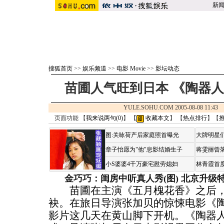
新
搜狐首页
>>
娱乐频道
>>
电影 Movie
>>
影坛动态
苗圃人气旺到日本 《陶器
YULE.SOHU.COM 2005-08-08 11:
页面功能 【
我来说两句(
0
)
】 【
收藏本文
】 【
热点排行
】【
图:关咏荷产后家庭照首曝光
大牌明星们
章子怡愿为"他"息影结婚生子
蒋雯丽曾
小S婆婆4千万豪宅慰劳媳妇
林青霞首
金巧巧：闺房中听真人秀(图)
北京升级
苗圃在主演《五月槐花香》之后，
袂。在旅日导演张加贝的惊悚电影《
影片这几天在黄山脚下开机。《陶器