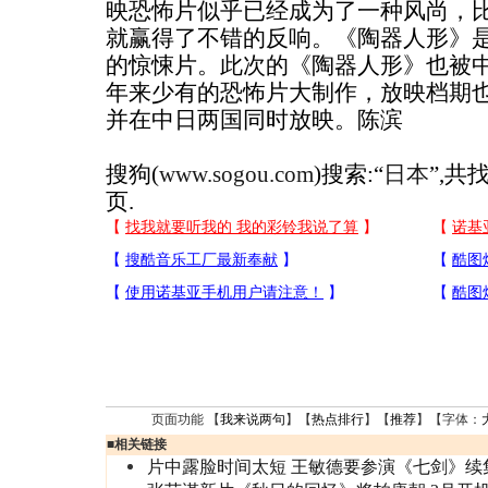
映恐怖片似乎已经成为了一种风尚，
就赢得了不错的反响。《陶器人形》
的惊悚片。此次的《陶器人形》也被
年来少有的恐怖片大制作，放映档期
并在中日两国同时放映。陈滨
搜狗(
www.sogou.com
)搜索:“
日本
”,共
页.
页面功能 【
我来说两句
】【
热点排行
】【
推荐
】【字体：
■
相关链接
片中露脸时间太短 王敏德要参演《七剑》续