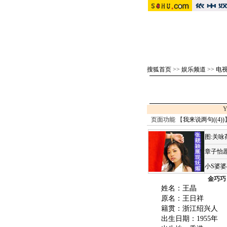
搜狐首页
>>
娱乐频道
>>
电视
Y
页面功能 【
我来说两句(
(4)
)
图:关
章子怡愿
小S婆
金巧巧
姓名：王晶
原名：王日祥
籍贯：浙江绍兴人
出生日期：1955年