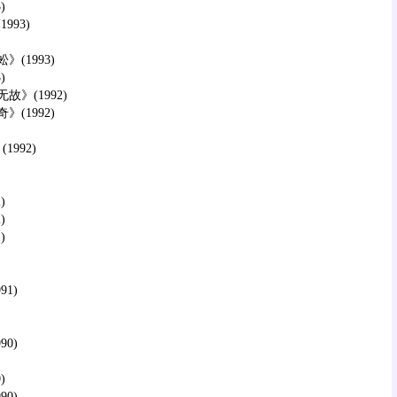
)
93)
1993)
)
(1992)
1992)
992)
)
)
)
1)
0)
)
0)