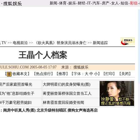
新闻
-
体育
-
娱乐
-
财经
-
IT
-
汽车
-
房产
-
女人
-
短信
-
彩信
-
 TV
>>
电视前沿
>>
《欲火凤凰》替身演员溺水身亡
>>
新闻追踪
王晶个人档案
ULE.SOHU.COM 2005-08-05 17:07 来源：
搜狐娱乐
】 【
收藏本文
】 【
热点排行
】【
推荐
】【字体：
大
中
小
】【
打印
】 【
关闭
】
咏荷产后家庭照首曝光
大牌明星们的卖身契曝光(图)
为"他"息影结婚生子
蒋雯丽曾落榜张国立曾当工人
婆4千万豪宅慰劳媳妇
林青霞首度回应婚变传闻
：闺房中听真人秀(图)
北京升级特别唱区 搜狗女声海选再启