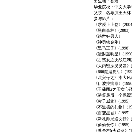
出生地：香港
毕业院校：中文大学
父亲：名导演王天林
参与影片：
《求爱上上签》(2004
《
黑白森林
》(2003)
《绝世好男人》
《神勇铁金刚》
《黑马王子》(1998)
《运财至叻星》(1996
《古惑女之决战江湖》(1
《大内密探灵灵发》(19
《666魔鬼复活》(199
《洪兴仔之江湖大风暴》(
《伊波拉病毒》(1996
《玉蒲团2之玉女心经》(
《港督最后一个保镖》(1
《赤子威龙》(1995)
《不道德的礼物》(199
《百变星君》(1995)
《新札师兄追女仔》(19
《偷偷爱你》(1995)
《赌圣2街头赌圣》(19