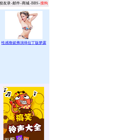
校友录
-
邮件
-
商城
-
BBS
-
搜狗