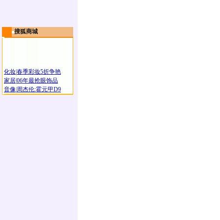
搜狐商城
化妆
|
春季彩妆5折争艳
家居
|
06年最抢眼饰品
音像
|
周杰伦:霍元甲D9