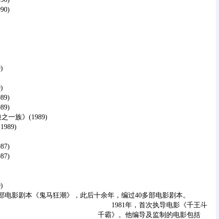
0)
)
)
9)
9)
族》(1989)
89)
7)
7)
)
部电影剧本《鬼马狂潮》，此后十余年，编过40多部电影剧本。
1981年，首次执导电影《千王斗
千霸》。他编导及监制的电影包括