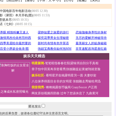
句
】【
热点排行
】【
推荐
】【字体：
大
中
小
】【
打印
】 【
收藏
】 【
关闭
】
中国电影百年电影活动
(08/05 12:30)
影《犀照》本月开机(图)
(08/05 11:53)
”意犹未尽
(08/05 10:31)
闲话《七剑》
(08/05 10:15)
娱乐天天精选
·
明星新闻
-
笔笔暗指春春壮阳
|
梁咏琪自剖分手真相
·
章子怡中田英寿亲密看秀
|
张靓颖提起黄健翔就变脸
·
娱乐社区
-
看明星牙齿揭露明星另一面
夫妻吵架
·
八位保养得面目全非的女明星
张靓颖走秀输给周迅
·
我音我秀
-
锵锵揭露假币骗局
CrazySoccer 卢正雨
关之琳成长私密照曝光
·
网友原创视频四部曲
过年了您该休息了
九曲黄河
匿名发出
论的后果负责，故请各位遵纪守法并注意语言文明。