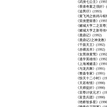
《武侠七公主》(1993
《香港奇案之强奸》(19
《追男仔》(1993)
《黄飞鸿之铁鸡斗蜈蚣》(
《笑侠楚留香》(1993
《赌城大亨二之至尊无故》
《赌城大亨之新哥传奇》(
《鹿鼎记》(1992)
《鹿鼎记2之神龙教》(1
《千面天王》(1992)
《赤裸羔羊》(1992)
《女黑侠黄莺》(1992
《逃学英雄传》(1992
《上海滩赌圣》(1991
《与龙共舞》(1991)
《整蛊专家》(1991)
《惊天十二小时》(199
《天若有情》(1990)
《天师捉奸》(1990)
《至尊计状元才》(199
《富贵兵团》(1990)
《绝桥智多星》(1990
《哗鬼住正隔篱》(199