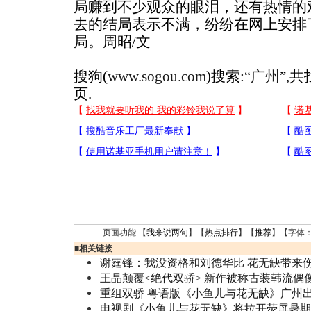
局赚到不少观众的眼泪，还有热情的
去的结局表示不满，纷纷在网上安排
局。周昭/文
搜狗(
www.sogou.com
)搜索:“
广州
”,
页.
页面功能 【
我来说两句
】【
热点排行
】【
推荐
】【字体
■
相关链接
谢霆锋：我没资格和刘德华比 花无缺带来
王晶颠覆<绝代双骄> 新作被称古装韩流偶
重组双骄 粤语版《小鱼儿与花无缺》广州
电视剧《小鱼儿与花无缺》将拉开荧屏暑期