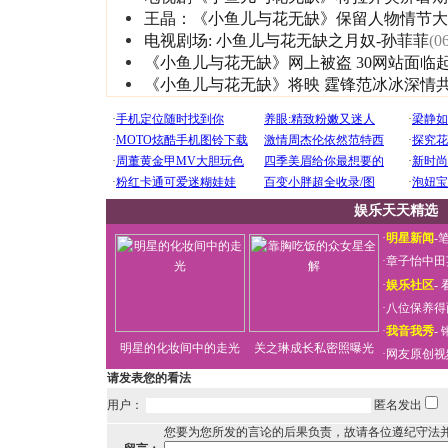
王晶：《小鱼儿与花无缺》保留人物情节大
电视剧场:
小鱼儿与花无缺之月奴-孙菲菲
(0
《小鱼儿与花无缺》网上被盗 30网站面临
《小鱼儿与花无缺》将映 霆锋范冰冰深情
娱乐天天精选
·
明星新闻
-
·
章子怡中田
·
娱乐社区
-
·
八位保养得
·
我音我秀
-
明星的化妆间中的走光
关之琳成长私密照曝光
·
网友原创视
请发表您的看法
用户：
匿名发出
您要为您所发的言论的后果负责，故请各位遵纪守法