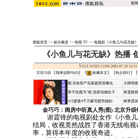
新
搜狐首页
>>
娱乐频道
>>
电视 TV
>>
电视剧《小鱼儿与花无缺
《小鱼儿与花无缺》热播 
YULE.SOHU.COM 2005-07-29 1
页面功能 【
我来说两句(
0
)
】 【
收藏本文
】 【
热点排行
】【
图:关咏荷产后家庭照首曝光
大牌明星
章子怡愿为"他"息影结婚生子
蒋雯丽
小S婆婆4千万豪宅慰劳媳妇
林青霞
金巧巧：闺房中听真人秀(图)
北京升级
谢霆锋
的电视剧处女作《小鱼儿
结局，收视竟然战胜了香港无线电视
率，算得本年度的收视奇迹。