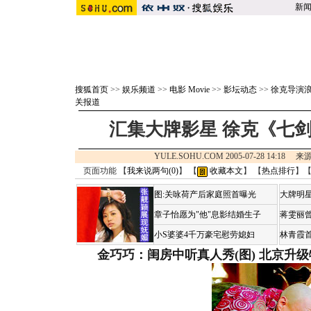
新
搜狐首页
>>
娱乐频道
>>
电影 Movie
>>
影坛动态
>>
徐克导演
关报道
汇集大牌影星 徐克《七剑》
YULE.SOHU.COM 2005-07-28 14:18 
页面功能 【
我来说两句(
0
)
】 【
收藏本文
】 【
热点排行
】
图:关咏荷产后家庭照首曝光
大牌明星
章子怡愿为"他"息影结婚生子
蒋雯丽
小S婆婆4千万豪宅慰劳媳妇
林青霞
金巧巧：闺房中听真人秀(图)
北京升级