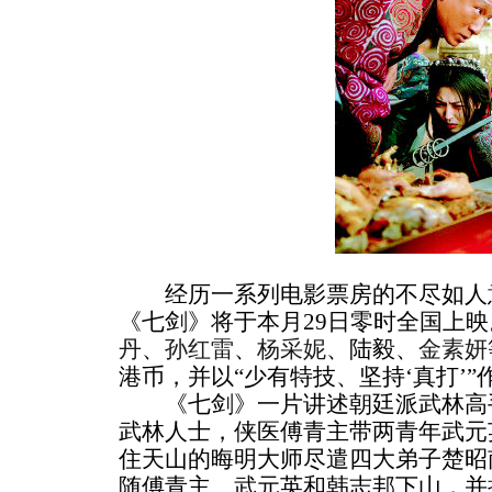
经历一系列电影票房的不尽如人意
《七剑》将于本月29日零时全国上
丹
、
孙红雷
、
杨采妮
、陆毅、
金素妍
港币，并以“少有特技、坚持‘真打’
《七剑》一片讲述朝廷派武林高手
武林人士，侠医傅青主带两青年武元
住天山的晦明大师尽遣四大弟子楚昭
随傅青主、武元英和韩志邦下山，并