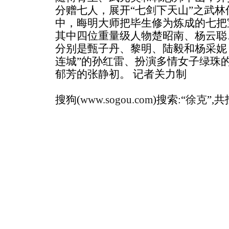
分赠七人，展开“七剑下天山”之武
中，晦明大师把毕生修为炼成的七把
其中四位重量级人物楚昭南、杨云聪
分别是甄子丹、黎明、陆毅和杨采妮
连城”的孙红雷、扮演多情女子绿珠
郁芳的张静初。 记者关力制
搜狗(
www.sogou.com
)搜索:“
徐克
”,