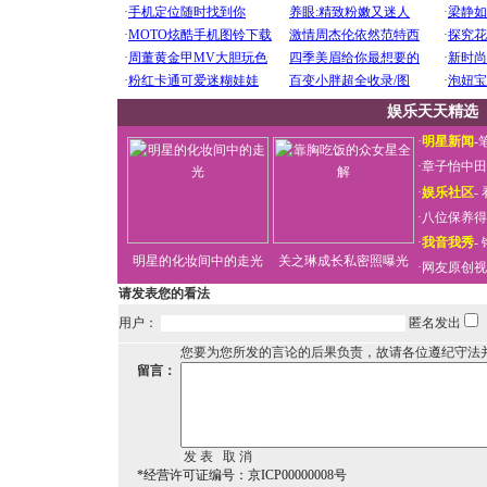
娱乐天天精选
·
明星新闻
-
·
章子怡中田
·
娱乐社区
-
·
八位保养得
·
我音我秀
-
明星的化妆间中的走光
关之琳成长私密照曝光
·
网友原创视
请发表您的看法
用户：
匿名发出
您要为您所发的言论的后果负责，故请各位遵纪守法
留言：
*经营许可证编号：京ICP00000008号