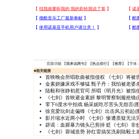
页面功能 【
我来说两句
】【
热点排行
】【
推荐
】【字体
■
相关链接
首映晚会所唱歌曲被指侵权 《七剑》将被
金素妍嫌床戏不够猛 甄子丹：我怕被老婆
陆毅和张静初惹官司 所唱《明月光》被指
《七剑》首映避金素妍 黎明警察制服抢镜(
零下6度水中拍戏 杨采妮吃尽苦头无怨言(图
徐克爱玩剑走偏锋《七剑》出击风云初起(图
影片缩水近两小时 《七剑》惨遭质疑无法
辟谣：血腥暴力镜头已剪掉 贬《七剑》非
《七剑》蓉城造势 孙红雷搞笑洗刷陆毅土