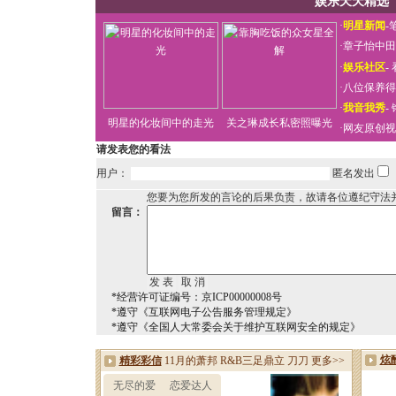
娱乐天天精选
·
明星新闻
-
·
章子怡中田
·
娱乐社区
-
·
八位保养得
·
我音我秀
-
明星的化妆间中的走光
关之琳成长私密照曝光
·
网友原创视
请发表您的看法
用户：
匿名发出
您要为您所发的言论的后果负责，故请各位遵纪守法
留言：
*经营许可证编号：京ICP00000008号
*遵守《互联网电子公告服务管理规定》
*遵守《全国人大常委会关于维护互联网安全的规定》