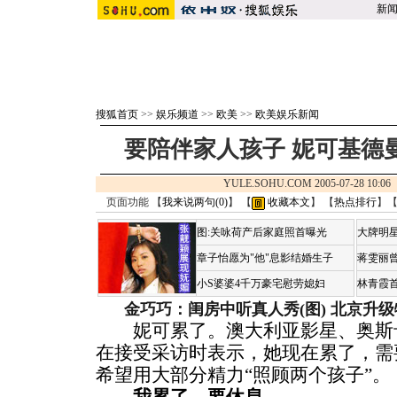
新
搜狐首页
>>
娱乐频道
>>
欧美
>>
欧美娱乐新闻
要陪伴家人孩子 妮可基德
YULE.SOHU.COM 2005-07-28 
页面功能 【
我来说两句(
0
)
】 【
收藏本文
】 【
热点排行
】
图:关咏荷产后家庭照首曝光
大牌明星
章子怡愿为"他"息影结婚生子
蒋雯丽
小S婆婆4千万豪宅慰劳媳妇
林青霞
金巧巧：闺房中听真人秀(图)
北京升级
妮可累了。澳大利亚影星、奥斯卡
在接受采访时表示，她现在累了，需
希望用大部分精力“照顾两个孩子”。