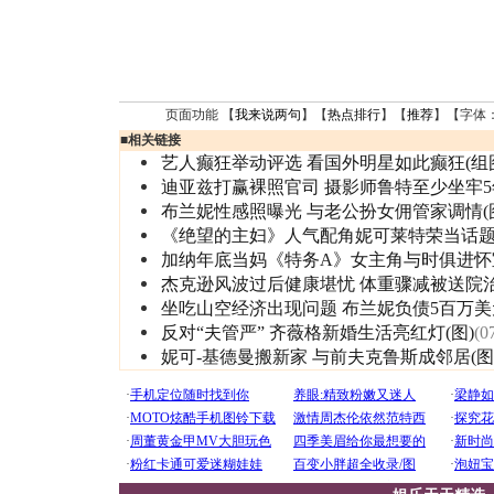
页面功能 【
我来说两句
】【
热点排行
】【
推荐
】【字体
■
相关链接
艺人癫狂举动评选 看国外明星如此癫狂(组
迪亚兹打赢裸照官司 摄影师鲁特至少坐牢5
布兰妮性感照曝光 与老公扮女佣管家调情(
《绝望的主妇》人气配角妮可莱特荣当话
加纳年底当妈《特务A》女主角与时俱进怀
杰克逊风波过后健康堪忧 体重骤减被送院
坐吃山空经济出现问题 布兰妮负债5百万美
反对“夫管严” 齐薇格新婚生活亮红灯(图)
(0
妮可-基德曼搬新家 与前夫克鲁斯成邻居(图