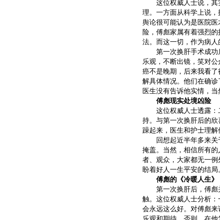
这位权威人士说，其实
理。一方面从科学上说，
舆论很可能认为是医院医
险，傅彪家属有着强烈的
法。而这一切，作为病人
第一次换肝手术成功后
乐观，不断出镜，笑对公
癌不是晚期，后来我看了
解具体情况。他们在确诊
医生没有告诉他实情，当
傅彪现实处境凶险
这位权威人士透露：二
持。与第一次换肝后的欣
躁起来，医生和护士理解
回想起近半年多来关于
掩盖。当然，相信所有的
者、观众，大家都无一例
盼着好人一生平安的结局
傅彪的《冷暖人生》
第一次换肝后，傅彪并
触。这位权威人士分析：
会永远这么好。对傅彪来
乐观和期待。否则，在他