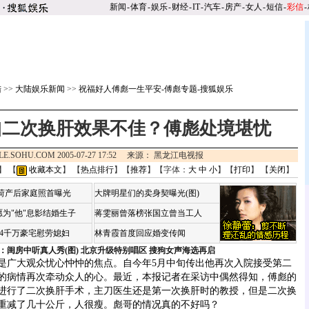
新闻
-
体育
-
娱乐
-
财经
-
IT
-
汽车
-
房产
-
女人
-
短信
-
彩信
-
陆
>>
大陆娱乐新闻
>>
祝福好人傅彪一生平安-傅彪专题-搜狐娱乐
件]二次换肝效果不佳？傅彪处境堪忧
LE.SOHU.COM 2005-07-27 17:52 来源： 黑龙江电视报
】 【
收藏本文
】 【
热点排行
】【
推荐
】【字体：
大
中
小
】【
打印
】 【
关闭
】
咏荷产后家庭照首曝光
大牌明星们的卖身契曝光(图)
为"他"息影结婚生子
蒋雯丽曾落榜张国立曾当工人
婆4千万豪宅慰劳媳妇
林青霞首度回应婚变传闻
：闺房中听真人秀(图)
北京升级特别唱区 搜狗女声海选再启
广大观众忧心忡忡的焦点。自今年5月中旬传出他再次入院接受第二
的病情再次牵动众人的心。最近，本报记者在采访中偶然得知，傅彪的
进行了二次换肝手术，主刀医生还是第一次换肝时的教授，但是二次换
重减了几十公斤，人很瘦。
彪哥的情况真的不好吗？