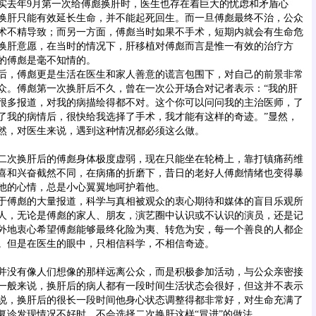
去年9月第一次给傅彪换肝时，医生也存在着巨大的忧虑和矛盾心
换肝只能有效延长生命，并不能起死回生。而一旦傅彪最终不治，公众
术不精导致；而另一方面，傅彪当时如果不手术，短期内就会有生命危
换肝意愿，在当时的情况下，肝移植对傅彪而言是惟一有效的治疗方
的傅彪是毫不知情的。
，傅彪更是生活在医生和家人善意的谎言包围下，对自己的前景非常
众。傅彪第一次换肝后不久，曾在一次公开场合对记者表示：“我的肝
很多报道，对我的病描绘得都不对。这个你可以问问我的主治医师，了
了我的病情后，很快给我选择了手术，我才能有这样的奇迹。”显然，
然，对医生来说，遇到这种情况都必须这么做。
次换肝后的傅彪身体极度虚弱，现在只能坐在轮椅上，靠打镇痛药维
喜和兴奋截然不同，在病痛的折磨下，昔日的老好人傅彪情绪也变得暴
他的心情，总是小心翼翼地呵护着他。
傅彪的大量报道，科学与真相被观众的衷心期待和媒体的盲目乐观所
人，无论是傅彪的家人、朋友，演艺圈中认识或不认识的演员，还是记
外地衷心希望傅彪能够最终化险为夷、转危为安，每一个善良的人都企
。但是在医生的眼中，只相信科学，不相信奇迹。
没有像人们想像的那样远离公众，而是积极参加活动，与公众亲密接
一般来说，换肝后的病人都有一段时间生活状态会很好，但这并不表示
说，换肝后的很长一段时间他身心状态调整得都非常好，对生命充满了
复诊发现情况不好时，不会选择二次换肝这样“冒进”的做法。