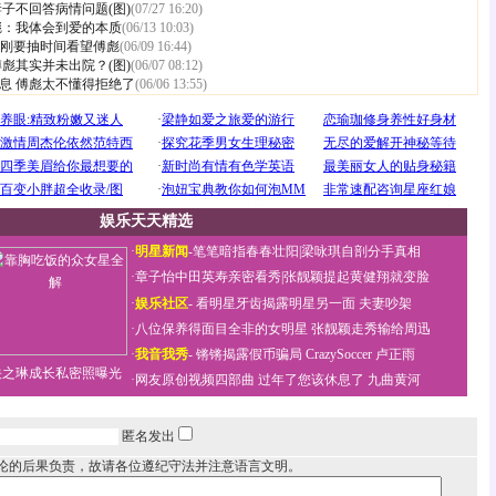
子不回答病情问题(图)
(07/27 16:20)
彪：我体会到爱的本质
(06/13 10:03)
小刚要抽时间看望傅彪
(06/09 16:44)
彪其实并未出院？(图)
(06/07 08:12)
息 傅彪太不懂得拒绝了
(06/06 13:55)
娱乐天天精选
·
明星新闻
-
笔笔暗指春春壮阳
|
梁咏琪自剖分手真相
·
章子怡中田英寿亲密看秀
|
张靓颖提起黄健翔就变脸
·
娱乐社区
-
看明星牙齿揭露明星另一面
夫妻吵架
·
八位保养得面目全非的女明星
张靓颖走秀输给周迅
·
我音我秀
-
锵锵揭露假币骗局
CrazySoccer 卢正雨
关之琳成长私密照曝光
·
网友原创视频四部曲
过年了您该休息了
九曲黄河
匿名发出
论的后果负责，故请各位遵纪守法并注意语言文明。