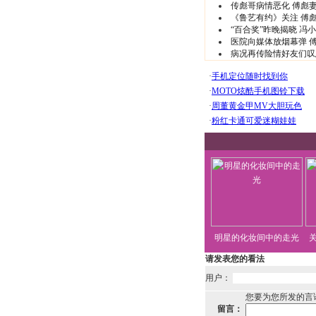
传彪哥病情恶化 傅彪妻
《鲁艺有约》关注 傅
“百合奖”昨晚揭晓 冯
医院向媒体放烟幕弹 傅
病况再传险情好友们叹
明星的化妆间中的走光
请发表您的看法
用户：
您要为您所发的言
留言：