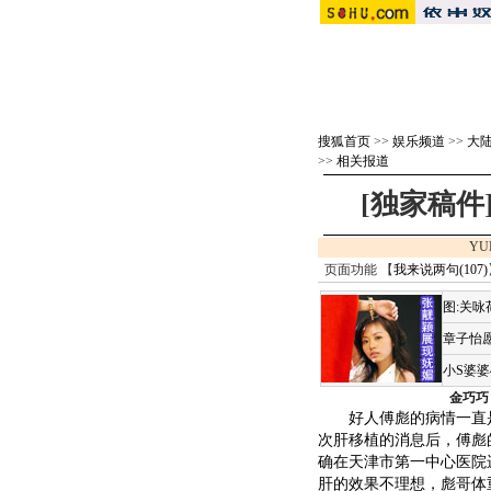
搜狐首页
>>
娱乐频道
>>
大
>>
相关报道
[独家稿
YU
页面功能 【
我来说两句(
107
)
图:关
章子怡愿
小S婆
金巧巧
好人傅彪的病情一直是
次肝移植的消息后，傅彪
确在天津市第一中心医院
肝的效果不理想，彪哥体