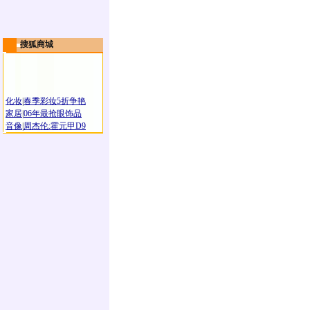
搜狐商城
化妆
|
春季彩妆5折争艳
家居
|
06年最抢眼饰品
音像
|
周杰伦:霍元甲D9