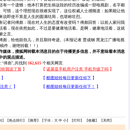
有一个遗憾：他本打算把生病这段的经历改编成一部电视剧，名字都
。可惜，这个理想现在很难实现了。这位权威人士感慨道：如果能让他
来说即使不算是人生的圆满结局，也堪称壮烈。
记者问傅彪：现在对人生的态度有改变吗？傅彪回答：以前人家问我
活着，现在依然如此，不过是要健康地活着。是啊，健康地活着，这就
腑之言。
，给他鼓劲儿，并且期待奇迹。(本报记者 贾成钢 黑龙江广播电视
稿件，谢绝转载！！)
媒体，搜狐网转载本消息目的在于传播更多信息，并不意味着本消息
中的观点描述。
:“
傅彪
”,共找到
162,615
个相关网页.
句
】【
热点排行
】【
推荐
】【字体：
大
中
小
】【
打印
】 【
收藏
】 【
关闭
】