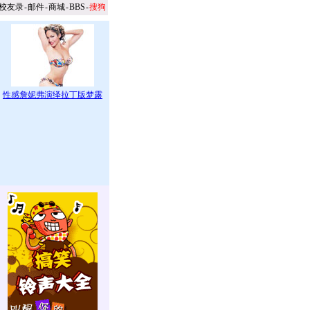
校友录
-
邮件
-
商城
-
BBS
-
搜狗