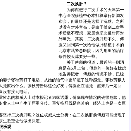
二次换肝？
为傅彪进行二次手术的天津第一
中心医院移植中心本打算举行新闻发
布会，但最终还是选择了沉默。之所
以没有对外宣布，是由于傅彪二次手
术后极不理想，家属也坚决反对再对
外曝光。其实，二次换肝后不久，傅
彪又回到第一次给他做肝移植手术的
北京市武警总医院，因为那里的治疗
条件较天津要好一些。
关于傅彪的报道，最近的一则消
息是在6月上旬，傅彪的一位好友忧虑
地告诉记者，傅彪的情况不妙，已经
的妻子张秋芳打了电话，从她的语气中更印证了这种感觉。张秋芳极力
人觉察出什么。张秋芳告诉这位好友，傅彪正在睡觉，醒来后一定回
直没有接到电话。
姓名的权威人士对本报记者独家透露，傅彪现在情况的确很危险，他
专业人士中产生了严重分歧。重复换肝既是痛苦的，经济上也是一次巨
坚持二次换肝呢？这位权威人士分析：在二次换肝前傅彪可能出现了
求生欲望让他做出决定。
很乐观