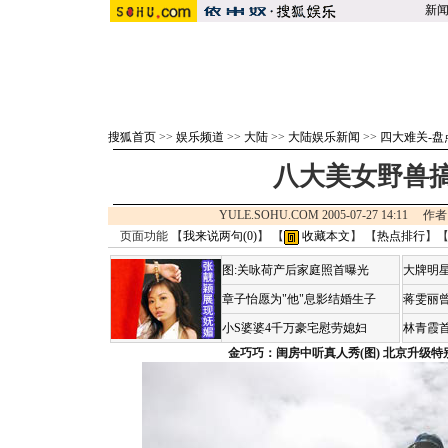
新
搜狐首页
>>
娱乐频道
>>
大陆
>>
大陆娱乐新闻
>>
四大难关-
八大美女野兽
YULE.SOHU.COM 2005-07-27 14:1
页面功能 【
我来说两句(
0
)
】 【
收藏本文
】 【
热点排行
】
图:关咏荷产后家庭照首曝光
大牌明星
章子怡愿为"他"息影结婚生子
蒋雯丽
小S婆婆4千万豪宅慰劳媳妇
林青霞
金巧巧：闺房中听真人秀(图)
北京升级特