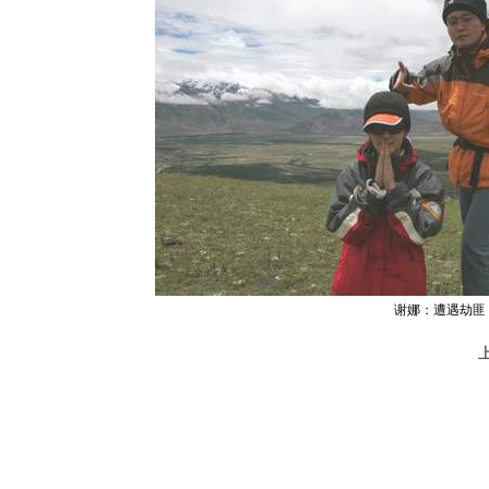
谢娜：遭遇劫匪