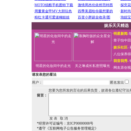
娱乐天天精选
·
明星新闻
-
·
章子怡中田
·
娱乐社区
-
·
八位保养得
·
我音我秀
-
明星的化妆间中的走光
关之琳成长私密照曝光
·
网友原创视
请发表您的看法
用户：
匿名发出
您要为您所发的言论的后果负责，故请各位遵纪守法
留言：
*经营许可证编号：京ICP00000008号
*遵守《互联网电子公告服务管理规定》