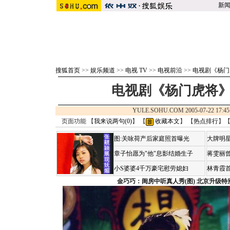
新
搜狐首页
>>
娱乐频道
>>
电视 TV
>>
电视前沿
>>
电视剧《杨门
电视剧《杨门虎将》
YULE.SOHU.COM 2005-07-22 1
页面功能 【
我来说两句(
0
)
】 【
收藏本文
】 【
热点排行
】
图:关咏荷产后家庭照首曝光
大牌明星
章子怡愿为"他"息影结婚生子
蒋雯丽
小S婆婆4千万豪宅慰劳媳妇
林青霞
金巧巧：闺房中听真人秀(图)
北京升级特