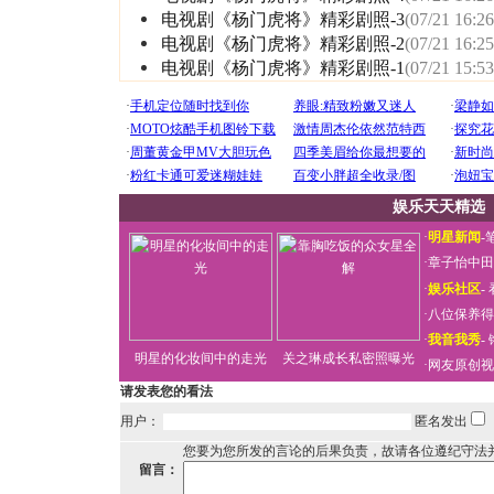
电视剧《杨门虎将》精彩剧照-3
(07/21 16:26
电视剧《杨门虎将》精彩剧照-2
(07/21 16:25
电视剧《杨门虎将》精彩剧照-1
(07/21 15:53
娱乐天天精选
·
明星新闻
-
·
章子怡中田
·
娱乐社区
-
·
八位保养得
·
我音我秀
-
明星的化妆间中的走光
关之琳成长私密照曝光
·
网友原创视
请发表您的看法
用户：
匿名发出
您要为您所发的言论的后果负责，故请各位遵纪守法
留言：