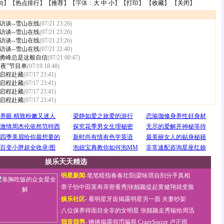
句
】【
热点排行
】【
推荐
】【字体：
大
中
小
】【
打印
】 【
收藏
】 【
关闭
】
访谈--雪山在线
(07/21 23:26)
访谈--雪山在线
(07/21 23:26)
访谈--雪山在线
(07/21 23:26)
访谈--雪山在线
(07/21 22:40)
勇峰总是这般自信
(07/21 00:47)
之夜”节目单
(07/19 18:48)
晨启程赴藏
(07/17 23:41)
晨启程赴藏
(07/17 23:41)
晨启程赴藏
(07/17 23:41)
晨启程赴藏
(07/17 23:41)
娱乐天天精选
·
明星新闻
-
笔笔暗指春春壮阳
|
梁咏琪自剖分手真相
·
章子怡中田英寿亲密看秀
|
张靓颖提起黄健翔就变脸
·
娱乐社区
-
看明星牙齿揭露明星另一面
夫妻吵架
·
八位保养得面目全非的女明星
张靓颖走秀输给周迅
·
我音我秀
-
锵锵揭露假币骗局
CrazySoccer 卢正雨