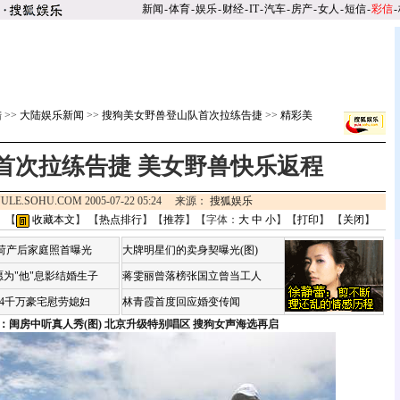
新闻
-
体育
-
娱乐
-
财经
-
IT
-
汽车
-
房产
-
女人
-
短信
-
彩信
-
陆
>>
大陆娱乐新闻
>>
搜狗美女野兽登山队首次拉练告捷
>>
精彩美
首次拉练告捷 美女野兽快乐返程
ULE.SOHU.COM 2005-07-22 05:24 来源：
搜狐娱乐
 【
收藏本文
】 【
热点排行
】【
推荐
】【字体：
大
中
小
】【
打印
】 【
关闭
】
咏荷产后家庭照首曝光
大牌明星们的卖身契曝光(图)
为"他"息影结婚生子
蒋雯丽曾落榜张国立曾当工人
婆4千万豪宅慰劳媳妇
林青霞首度回应婚变传闻
：闺房中听真人秀(图)
北京升级特别唱区 搜狗女声海选再启