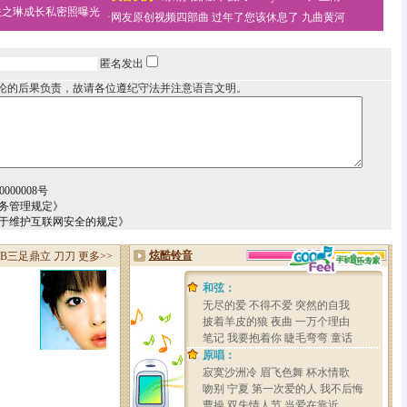
关之琳成长私密照曝光
·
网友原创视频四部曲
过年了您该休息了
九曲黄河
匿名发出
论的后果负责，故请各位遵纪守法并注意语言文明。
000008号
务管理规定》
关于维护互联网安全的规定》