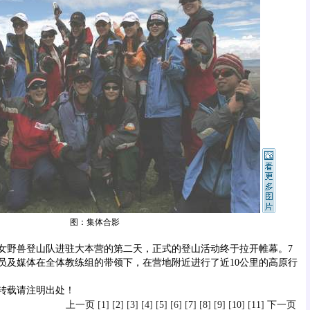
图：集体合影
野兽登山队进驻大本营的第二天，正式的登山活动终于拉开帷幕。7
队员及媒体在全体教练组的带领下，在营地附近进行了近10公里的高原行
载请注明出处！
上一页
[
1
] [
2
] [
3
] [
4
] [
5
] [6] [
7
] [
8
] [
9
] [
10
] [
11
]
下一页