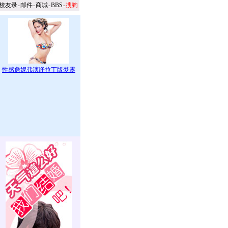
校友录
-
邮件
-
商城
-
BBS
-
搜狗