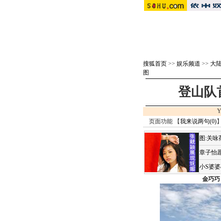
搜狐首页
>>
娱乐频道
>>
大
图
登山队
Y
页面功能 【
我来说两句(
0
)
】
图:关
章子怡愿
小S婆
金巧巧