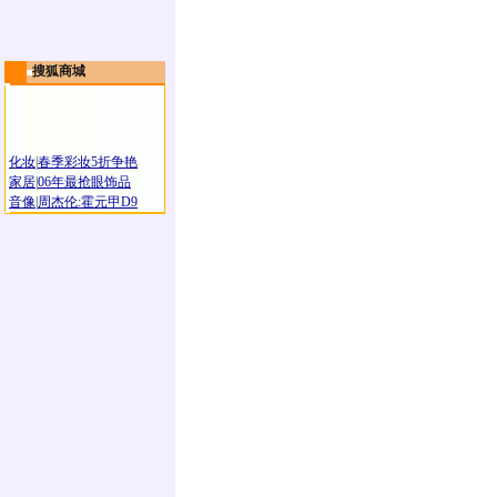
搜狐商城
化妆
|
春季彩妆5折争艳
家居
|
06年最抢眼饰品
音像
|
周杰伦:霍元甲D9