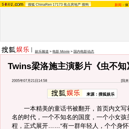
搜狐
ChinaRen
17173
焦点房地产
搜狗
新闻
-
体
娱乐频道
>
电影 Movie
>
国内电影动态
Twins梁洛施主演影片《虫不
2005年07月21日14:58
[
我来
来源：搜狐娱乐
一本精美的童话书被翻开，首页内文写着
名的时代，一个不知名的国度，一个小女孩
程，正式展开……”有一群年轻人，个个身