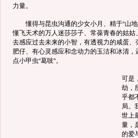
力量。
懂得与昆虫沟通的少女小月、精于“山地
懂飞天术的万人迷莎莎子、常葆青春的姑姑
去感应过去未来的小智，有透视力的咸蛋、
肥仔、有心灵感应和念动力的玉洁和冰清，
点小甲虫“葛吱”。
可是
劫，
乎都
局。
世上
量，
的爱