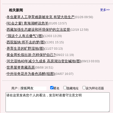
相关新闻
更多>>
·
冬虫夏草人工孕育难题被攻克 有望大批生产
(01/26 09:56)
·
[社会之窗] 青海湖畔说危羊
(01/05 13:57)
·
西藏加强生态建设和环境保护的立法监督
(12/19 12:59)
·
“我这个人有点傻气”(图)
(12/03 13:29)
·
西双版纳:挥不去的梦(图)
(12/01 15:15)
·
养育生灵的旷野湿地(图)
(11/27 03:13)
·
黄金周长假出游:怎样保护自己?
(09/22 11:19)
·
河北湿地40年减少九成多 高原湖泊变盐碱地(图)
(09/13 03:03)
·
世界屋脊青藏高原
(08/08 16:51)
·
中外珍奇花卉为春色添醉(组图)
(04/07 16:07)
用户：
匿名
隐藏地址
设为辩论话题