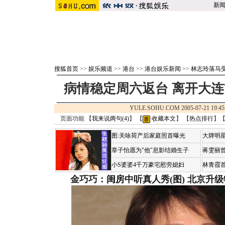
新
搜狐首页
>>
娱乐频道
>>
港台
>>
港台娱乐新闻
>>
林志玲落马
病情稳定周六返台 离开大
YULE.SOHU.COM 2005-07-21 1
页面功能 【
我来说两句(
4
)
】 【
收藏本文
】 【
热点排行
】
图:关咏荷产后家庭照首曝光
大牌明星
章子怡愿为"他"息影结婚生子
蒋雯丽
小S婆婆4千万豪宅慰劳媳妇
林青霞
金巧巧：闺房中听真人秀(图)
北京升级