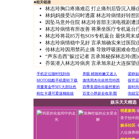
■
相关链接
林志玲胸口疼痛难忍 打止痛剂后昏沉入睡(
林妈妈接受访问时透露 林志玲病情好转想
因坠马意外住院 林志玲首部主演电视剧遭
林志玲病情有所改善 将乘坐医疗专机返台
林志玲将花85万包SOS专机返台 最快周末
林志玲病情稳中见好 言承旭确实来过医院(
传林志玲因用禁药止痛 导致呼吸困难命危(
“声东击西”躲过记者 言承旭秘探林志玲(图)
乔装潜入林志玲病房 言承旭亲赴大连探望(
娱乐天天精选
·
明星新闻
-
·
章子怡中田
·
娱乐社区
-
·
八位保养得