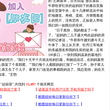
的“艺林拔萃，芬芳四溢”放在屋前，
牛群给穿红袄的赵妈拍下的最后笑脸
放在堂屋中央，在十几捧鲜花丛中灿
烂地微笑。寿桃、蛋糕、月饼围着老
人的照片，没有悲伤，正如老人带给
我们的一如既往的安祥。
“日子真快，我妈都走了一年
了。”赵妈的二儿子盛大鸣在赵妈的房
间对记者说，“牛群和牛嫂刘肃今天上
午来了，加上从天津、牡丹江等地来
的亲戚朋友和我妈生前的徒弟，足有
100多口，一块到我妈温泉的墓地扫
赵妈的照片，“我们十天半个月就去给妈扫墓，和她说说话，在妈妈墓旁
上面架了个喜鹊窝。”“我们每个人都跟妈妈汇报了一下工作，孙子辈儿
三弟又生了个儿子、家里大门改造的事都跟妈说了。我总觉得，妈在天
知道。”文煦
“
赵丽蓉
”,共找到
15,497
个相关网页.