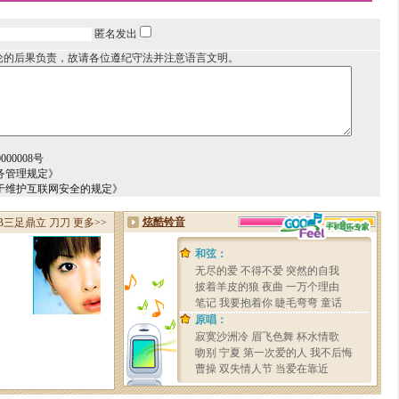
匿名发出
论的后果负责，故请各位遵纪守法并注意语言文明。
00008号
务管理规定》
于维护互联网安全的规定》