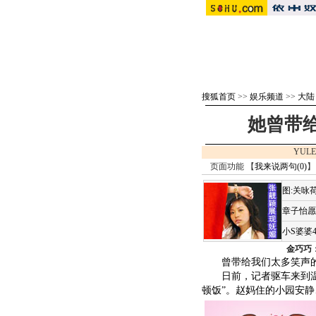
搜狐首页
>>
娱乐频道
>>
大陆
她曾带给
YULE
页面功能 【
我来说两句(
0
)
】
图:关咏
章子怡愿
小S婆婆
金巧巧
曾带给我们太多笑声的
日前，记者驱车来到温泉
顿饭”。赵妈住的小园安