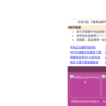
页面功能 【
我来说两
■
相关链接
老艺术家眼中的赵丽蓉
(
音容宛在赵丽蓉
(07/16 1
花砚茹：跟赵丽蓉一起
明星的化妆间中的走光
关