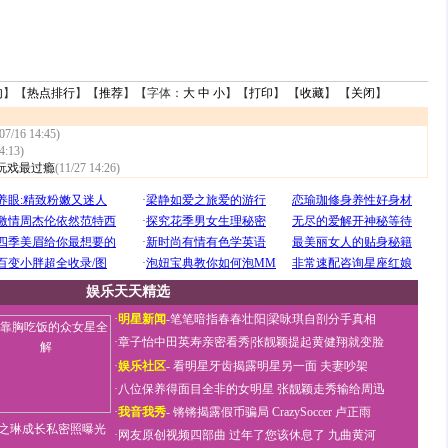
句
】【
热点排行
】【
推荐
】【字体：
大
中
小
】【
打印
】 【
收藏
】 【
关闭
】
07/16 14:45)
4:13)
玩戏最过瘾
(11/27 14:26)
娱乐天天精选
·
明星新闻
-
笔笔暗指春春壮阳
|
梁咏琪自剖分手真相
·
章子怡中田英寿亲密看秀
|
张靓颖提起黄健翔就变脸
·
娱乐社区
-
看明星牙齿揭露明星另一面
夫妻吵架
·
八位保养得面目全非的女明星
张靓颖走秀输给周迅
·
我音我秀
-
锵锵揭露假币骗局
CrazySoccer 卢正雨
之琳成长私密照曝光
·
网友原创视频四部曲
过年了您该休息了
九曲黄河