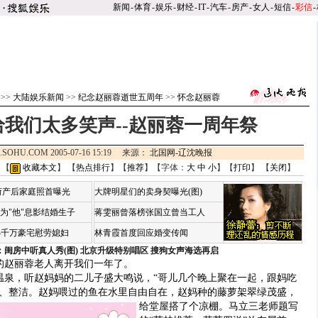
新闻
-
体育
-
娱乐
-
财经
-
IT
-
汽车
-
房产
-
女人
-
短信
-
彩信
-
>>
大陆娱乐新闻
>>
纪念赵丽蓉逝世五周年
>>
怀念赵丽蓉
我们太多笑声--赵丽蓉一周年祭
.SOHU.COM 2005-07-16 15:19 来源：
北国网-辽沈晚报
 【
收藏本文
】 【
热点排行
】【
推荐
】【字体：
大
中
小
】【
打印
】 【
关闭
】
荷产后家庭照首曝光
大牌明星们的卖身契曝光(图)
为"他"息影结婚生子
蒋雯丽曾落榜张国立曾当工人
4千万豪宅慰劳媳妇
林青霞首度回应婚变传闻
：闺房中听真人秀(图)
北京升级特别唱区 搜狗女声海选再启
赵丽蓉老人离开我们一年了。
，听赵妈妈的二儿子盛大鸣说，“哥儿几个晚上聚在一起，跟妈吃
静、整洁。赵妈喂过的鱼在水里自由自在，赵妈种的藤萝架翠绿茂盛，
给堂屋搭了个凉棚。
马立三老师题写