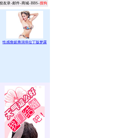
校友录
-
邮件
-
商城
-
BBS
-
搜狗