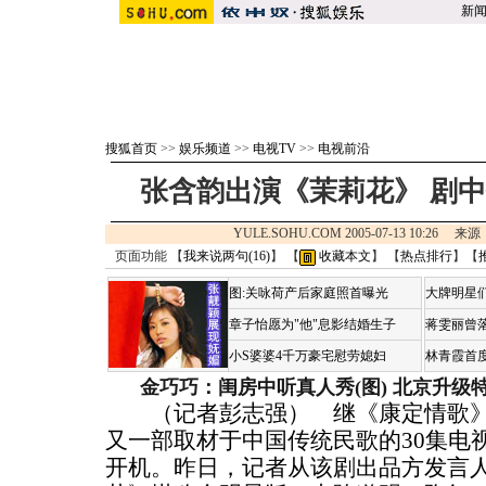
新
搜狐首页
>>
娱乐频道
>>
电视TV
>>
电视前沿
张含韵出演《茉莉花》 剧
YULE.SOHU.COM 2005-07-13 10:26 来
页面功能 【
我来说两句(
16
)
】 【
收藏本文
】 【
热点排行
】【
图:关咏荷产后家庭照首曝光
大牌明星们
章子怡愿为"他"息影结婚生子
蒋雯丽曾
小S婆婆4千万豪宅慰劳媳妇
林青霞首
金巧巧：闺房中听真人秀(图)
北京升级
（记者彭志强） 继《康定情歌》
又一部取材于中国传统民歌的30集电
开机。昨日，记者从该剧出品方发言