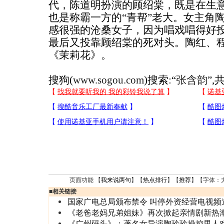
代，陈道明扮演的顾绍棠，既是在生
也是称霸一方的“青帮”老大。女主角
感很强的沧桑女子，因为唱戏唱得好
最后又投靠顾绍棠的死对头。陶红、
《茉莉花》。
搜狗(
www.sogou.com
)搜索:“
张含韵
”,
页面功能 【
我来说两句
】【
热点排行
】【
推荐
】【字体：
■
相关链接
国家广电总局颁布禁令 叫停外资经营电视频
《老爸老妈兄弟姐妹》再次掀起亲情剧新热
《广州码头》：著名女导演陶玲玲操控男人