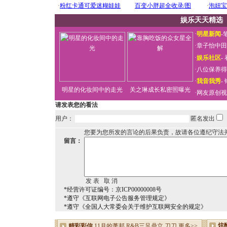
娱乐天天精选
·
明星新闻
-
·
章子怡中田
·
娱乐社区
-
·
八位保养得
·
我音我秀
-
明星的化妆间中的走光
关之琳成长私密照曝光
·
网友原创视
请发表您的看法
用户：
匿名发出
您要为您所发的言论的后果负责，故请各位遵纪守法
留言：
*经营许可证编号：京ICP00000008号
*遵守《互联网电子公告服务管理规定》
*遵守《全国人大常委会关于维护互联网安全的规定》