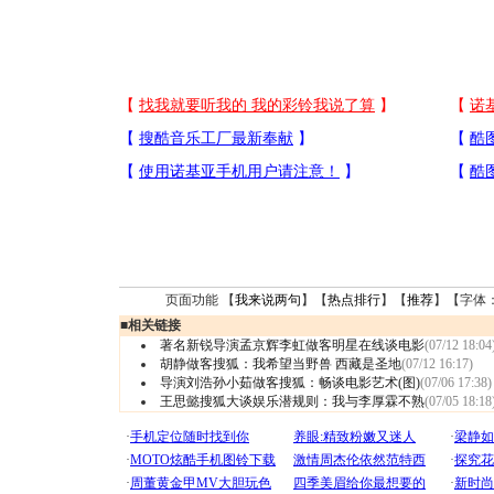
页面功能 【
我来说两句
】【
热点排行
】【
推荐
】【字体
■
相关链接
著名新锐导演孟京辉李虹做客明星在线谈电影
(07/12 18:04
胡静做客搜狐：我希望当野兽 西藏是圣地
(07/12 16:17)
导演刘浩孙小茹做客搜狐：畅谈电影艺术(图)
(07/06 17:38)
王思懿搜狐大谈娱乐潜规则：我与李厚霖不熟
(07/05 18:18