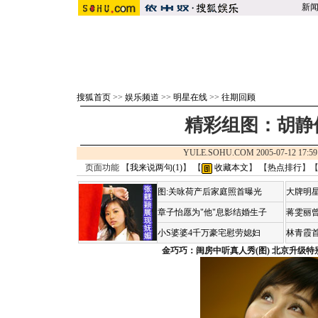
新
搜狐首页
>>
娱乐频道
>>
明星在线
>>
往期回顾
精彩组图：胡静
YULE.SOHU.COM 2005-07-12 1
页面功能 【
我来说两句(
1
)
】 【
收藏本文
】 【
热点排行
】
图:关咏荷产后家庭照首曝光
大牌明星
章子怡愿为"他"息影结婚生子
蒋雯丽
小S婆婆4千万豪宅慰劳媳妇
林青霞
金巧巧：闺房中听真人秀(图)
北京升级特