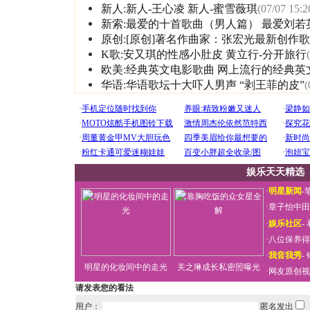
新人
:
新人-王心凌
新人-蜜雪薇琪
(07/07 15:2
新索
:
最爱的十首歌曲（男人篇）
最爱刘若
原创
:
[原创]著名作曲家：张宏光最新创作歌
K歌
:
安又琪的性感小肚皮
黄立行-分开旅行
欧美
:
经典英文电影歌曲
网上流行的经典英
华语
:
华语歌坛十大吓人男声
“剥王菲的皮”
(
娱乐天天精选
·
明星新闻
-
·
章子怡中田
·
娱乐社区
-
·
八位保养得
·
我音我秀
-
明星的化妆间中的走光
关之琳成长私密照曝光
·
网友原创视
请发表您的看法
用户：
匿名发出