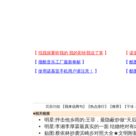
页面功能 【
我来说两句
】【
热点排行
】【
推荐
】【字体
■
相关链接
明星
:
抨击他乡雨的:王菲，最隐蔽炒做“天后
明星
:
李湘李厚霖最真实的一面 结婚绝对有
贴图
:
蔡依林抄袭滨崎步对照大全★文明附