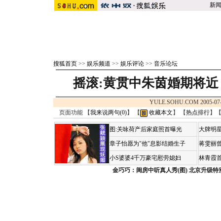
新
搜狐首页
>>
娱乐频道
>>
娱乐评论
>>
音乐论坛
摇滚
:
黄贯中朱茵婚期将近
YULE.SOHU.COM 2005-07
页面功能 【
我来说两句(
0
)
】 【
收藏本文
】 【
热点排行
】
图:关咏荷产后家庭照首曝光
大牌明星
章子怡愿为"他"息影结婚生子
蒋雯丽
小S婆婆4千万豪宅慰劳媳妇
林青霞
金巧巧：闺房中听真人秀(图)
北京升级特