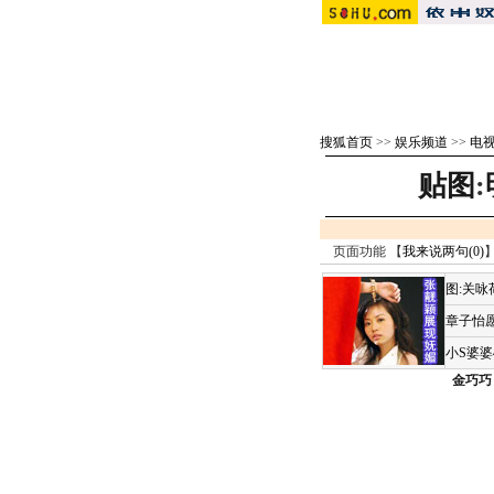
搜狐首页
>>
娱乐频道
>>
电视
贴图
:
页面功能 【
我来说两句(
0
)
】
图:关
章子怡愿
小S婆
金巧巧