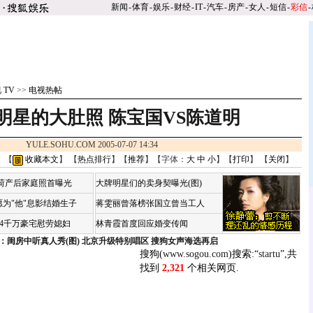
新闻
-
体育
-
娱乐
-
财经
-
IT
-
汽车
-
房产
-
女人
-
短信
-
彩信
-
 TV
>>
电视热帖
明星的大肚照
陈宝国VS陈道明
YULE.SOHU.COM 2005-07-07 14:34
 【
收藏本文
】 【
热点排行
】【
推荐
】【字体：
大
中
小
】【
打印
】 【
关闭
】
咏荷产后家庭照首曝光
大牌明星们的卖身契曝光(图)
为"他"息影结婚生子
蒋雯丽曾落榜张国立曾当工人
婆4千万豪宅慰劳媳妇
林青霞首度回应婚变传闻
：闺房中听真人秀(图)
北京升级特别唱区 搜狗女声海选再启
搜狗(
www.sogou.com
)搜索:“
startu
”,共
找到
2,321
个相关网页.