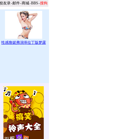
校友录
-
邮件
-
商城
-
BBS
-
搜狗