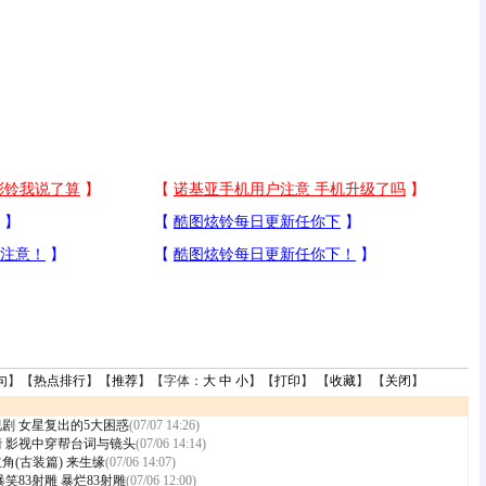
句
】【
热点排行
】【
推荐
】【字体：
大
中
小
】【
打印
】 【
收藏
】 【
关闭
】
视剧
女星复出的5大困惑
(07/07 14:26)
榜
影视中穿帮台词与镜头
(07/06 14:14)
角(古装篇)
来生缘
(07/06 14:07)
暴笑83射雕 暴烂83射雕
(07/06 12:00)