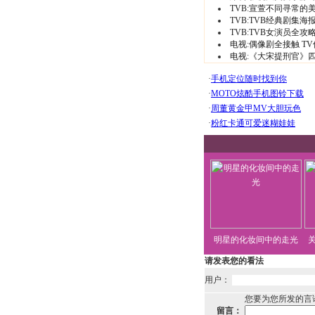
TVB
:
宣萱不同寻常的
TVB
:
TVB经典剧集海
TVB
:
TVB女演员全攻
电视
:
偶像剧全接触
T
电视
:
《大宋提刑官》
明星的化妆间中的走光
请发表您的看法
用户：
您要为您所发的言
留言：