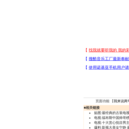
页面功能 【
我来说两
■
相关链接
贴图
:
最经典的古装电
电视
:
福布斯中国帅哥
电视
:
十大赏心悦目男主
爆料
:
影视大美女宁静