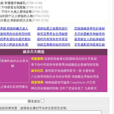
美丽
李珊珊开胸爆乳
(07/06 11:49)
报
TVB群星合照图集
(07/06 11:47)
略
TVB十大感人爱情故事
(07/04 13:05)
V仙剑四个让人喷饭的人物
(07/04 13:01)
四大看点
韩剧的四大主角
(07/04 12:54)
娱乐天天精选
·
明星新闻
-
笔笔暗指春春壮阳
|
梁咏琪自剖分手真相
·
章子怡中田英寿亲密看秀
|
张靓颖提起黄健翔就变脸
·
娱乐社区
-
看明星牙齿揭露明星另一面
夫妻吵架
·
八位保养得面目全非的女明星
张靓颖走秀输给周迅
·
我音我秀
-
锵锵揭露假币骗局
CrazySoccer 卢正雨
关之琳成长私密照曝光
·
网友原创视频四部曲
过年了您该休息了
九曲黄河
匿名发出
论的后果负责，故请各位遵纪守法并注意语言文明。