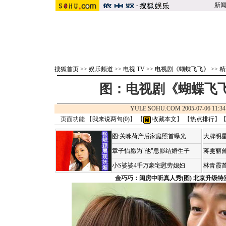
新
搜狐首页
>>
娱乐频道
>>
电视 TV
>>
电视剧《蝴蝶飞飞》
>>
精
图：电视剧《蝴蝶飞飞
YULE.SOHU.COM 2005-07-06 1
页面功能 【
我来说两句(
0
)
】 【
收藏本文
】 【
热点排行
】
图:关咏荷产后家庭照首曝光
大牌明星
章子怡愿为"他"息影结婚生子
蒋雯丽
小S婆婆4千万豪宅慰劳媳妇
林青霞
金巧巧：闺房中听真人秀(图)
北京升级特