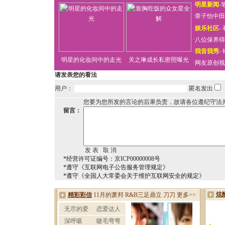
·
明星新闻
-
·
章子怡中田
·
娱乐社区
-
·
八位保养得
·
我音我秀
-
明星的化妆间中的走光
关之琳成长私密照曝光
·
网友原创视
请发表您的看法
用户：
匿名发出
您要为您所发的言论的后果负责，故请各位遵纪守法
留言：
*经营许可证编号：京ICP00000008号
*遵守《互联网电子公告服务管理规定》
*遵守《全国人大常委会关于维护互联网安全的规定》