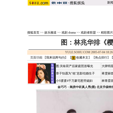
新
搜狐首页
>>
娱乐频道
>>
戏剧 drama
>>
戏剧者联盟
>>
精彩图片
图：林兆华排《樱
YULE.SOHU.COM 2005-07-04 1
页面功能 【
我来说两句(
0
)
】 【
收藏本文
】 【
热点排行
】
图:关咏荷产后家庭照首曝光
大牌明星
章子怡愿为"他"息影结婚生子
蒋雯丽
小S婆婆4千万豪宅慰劳媳妇
林青霞
金巧巧：闺房中听真人秀(图)
北京升级特