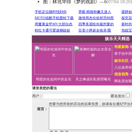
图：林兆华排《梦的戏剧》—6
(07/04 18:20)
娱乐天天精选
·
明星新闻
-
·
章子怡中田
·
娱乐社区
-
·
八位保养得
·
我音我秀
-
明星的化妆间中的走光
关之琳成长私密照曝光
·
网友原创视
请发表您的看法
用户：
匿名发出
您要为您所发的言论的后果负责，故请各位遵纪守法
留言：