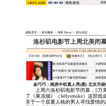
新
搜狐首页
>>
娱乐频道
>>
电影 Movie
>>
影坛动态
洛杉矶电影节上周北美闭幕
YULE.SOHU.COM 2005-06-28 
页面功能 【
我来说两句(
0
)
】 【
收藏本文
】 【
热点排行
】
图:关咏荷产后家庭照首曝光
大牌明星
章子怡愿为"他"息影结婚生子
蒋雯丽
小S婆婆4千万豪宅慰劳媳妇
林青霞
金巧巧：闺房中听真人秀(图)
北京升级
上周六洛杉矶电影节闭幕，5万美
了《果冻烟》（Jellysmoke）这
关于一个双重人格的男人寻找爱情的