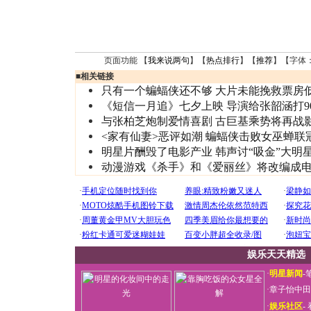
页面功能 【
我来说两句
】【
热点排行
】【
推荐
】【字体
■
相关链接
只有一个蝙蝠侠还不够 大片未能挽救票房
《短信一月追》七夕上映 导演给张韶涵打9
与张柏芝炮制爱情喜剧 古巨基乘势将再战
<家有仙妻>恶评如潮 蝙蝠侠击败女巫蝉联
明星片酬毁了电影产业 韩声讨“吸金”大明
动漫游戏《杀手》和《爱丽丝》将改编成
娱乐天天精选
·
明星新闻
-
·
章子怡中田
·
娱乐社区
-