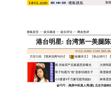
新
搜狐首页
>>
娱乐频道
>>
娱乐评论
>>
网友热评
港台明星:
台湾第一美腿陈
YULE.SOHU.COM 2005-06
页面功能 【
我来说两句(
0
)
】 【
收藏本文
】 【
热点排行
】
图:关咏荷产后家庭照首曝光
大牌明星
章子怡愿为"他"息影结婚生子
蒋雯丽
小S婆婆4千万豪宅慰劳媳妇
林青霞
金巧巧：闺房中听真人秀(图)
北京升级特