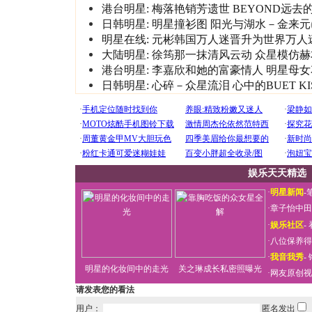
港台明星:
梅落艳销芳遗世
BEYOND远去
日韩明星:
明星撞衫图
阳光与湖水－金来元
明星在线:
元彬韩国万人迷晋升为世界万人
大陆明星:
徐筠那一抹清风云动
众星模仿赫
港台明星:
李嘉欣和她的富豪情人
明星母女
日韩明星:
心碎－众星流泪
心中的BUET KI
娱乐天天精选
·
明星新闻
-
·
章子怡中田
·
娱乐社区
-
·
八位保养得
·
我音我秀
-
明星的化妆间中的走光
关之琳成长私密照曝光
·
网友原创视
请发表您的看法
用户：
匿名发出