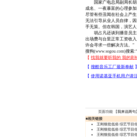
国家广电总局副局长胡占
成名、一夜暴富的心理参加
尽管有些丑闻在社会上产生
无法引导从业人员自律，因
手无策。但在韩国，演艺人
胡占凡还谈到播音员主持
出场费与台里正常工资收入
许会寻求一些解决方法。”
搜狗(
www.sogou.com
)搜索:
页面功能 【
我来说两句
■
相关链接
王刚狠批低俗 综艺节目你
王刚狠批低俗 综艺节目你
王刚狠批低俗 综艺节目你