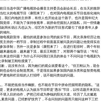
日当选中国广播电视协会播音主持委员会副会长后，在当天的致辞
当红火的电视节目《康熙来了》，也对国内电视娱乐节目低俗化倾向
现，我们内地的主持界，有些人也开始走这个路子。也许是我年纪大
我觉得，不能为了保持收视率，就拼命挖掘别人的隐私，问一些情趣
局副局长胡占凡也认为，综艺作为新的节目形式吸引了很多青年人参
的倾向。
视剧宣传，最怕的就是参加台湾的娱乐节目，两次亲身经历让他
宪主持的一档节目，录制过程中前面嘉宾被问及的问题让他觉得实在
参加录制；另外一次是参加《康熙来了》，在进行彩排时，两个年轻
越来越低俗，越来越下流，最后王刚怒了，对那两个编导说：“年纪
出来这些问题？为什么不问问我们演员的体会？不问问这个电视剧为
次录制被王刚给搅黄了。
歉，说没有办法，因为她们的观众就爱看这个。”但王刚认为，迎合
则也会给社会制造黑洞。于是现在如果参加国内娱乐类和益智类电视
严肃地和栏目组的人打招呼，说不能问类似的问题。
。不能把低俗当作幽默。也不能在节目中拼命挖掘明星的隐私。”这
是，更多的电视人认为娱乐节目即是“愚乐”节目，以性话题开来宾玩
不堪入目的动作，俨然已经成为挣钱的阳光大道。经历了几次尴尬
人素质问题，已经黔驴技穷了，不会问别的问题而只能问这种下三烂