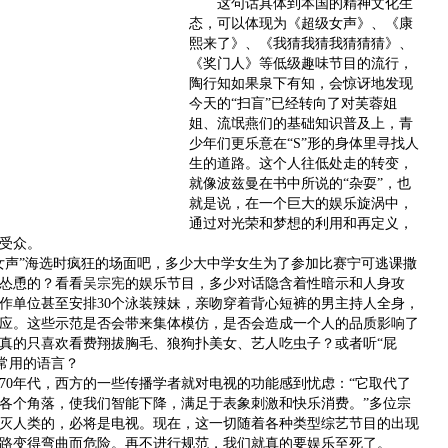
这句话具体到本国的精神文化生
态，可以体现为《超级女声》、《康
熙来了》、《我猜我猜我猜猜猜》、
《奖门人》等低级趣味节目的流行，
陶行知如果泉下有知，会惊讶地发现
今天的“扫盲”已经转向了对芙蓉姐
姐、流氓燕们的基础知识普及上，青
少年们更乐意在“S”形的身体里寻找人
生的道路。这个人往低处走的转变，
就像波兹曼在书中所说的“杂耍”，也
就是说，在一个巨大的娱乐旋涡中，
通过对光荣和梦想的利用和再定义，
受众。
声”海选时疯狂的场面吧，多少大中学女生为了参加比赛宁可逃课撒
怂恿的？看看
吴宗宪
的娱乐节目，多少对话隐含着性暗示和人身攻
作单位甚至安排30个泳装辣妹，亲吻穿着背心短裤的男主持人全身，
应。这些示范是否会带来集体模仿，是否会造成一个人的品质影响了
真的只喜欢看费翔拔胸毛、狼狗扑美女、艺人吃虫子？或者听“屁
S常用的语言？
0年代，西方的一些传播学者就对电视的功能感到忧虑：“它取代了
各个角落，使我们智能下降，满足于表象刺激和快乐消费。”多位宗
灭人类的，必将是电视。现在，这一切随着各种类型综艺节目的出现
路变得弯曲而危险。再不进行规范，我们就真的要娱乐至死了。