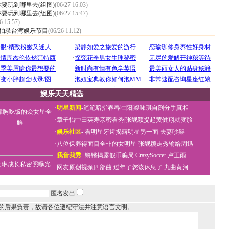
要玩到哪里去(组图)
(06/27 16:03)
要玩到哪里去(组图)
(06/27 15:47)
6 15:57)
最怕录台湾娱乐节目
(06/26 11:12)
娱乐天天精选
·
明星新闻
-
笔笔暗指春春壮阳
|
梁咏琪自剖分手真相
·
章子怡中田英寿亲密看秀
|
张靓颖提起黄健翔就变脸
·
娱乐社区
-
看明星牙齿揭露明星另一面
夫妻吵架
·
八位保养得面目全非的女明星
张靓颖走秀输给周迅
·
我音我秀
-
锵锵揭露假币骗局
CrazySoccer 卢正雨
之琳成长私密照曝光
·
网友原创视频四部曲
过年了您该休息了
九曲黄河
匿名发出
的后果负责，故请各位遵纪守法并注意语言文明。