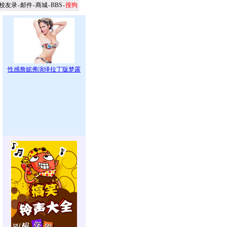
校友录
-
邮件
-
商城
-
BBS
-
搜狗