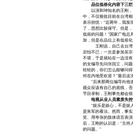
品位低俗化内容下三烂
以演和珅知名的王刚，前
中，不仅狠批目前在台湾相
表示担忧：“近两年，我发
了，思想比较保守。但是，
低俗的问题！”国家广电总
加，但是在品位上有低俗化
王刚说，自己去台湾做电
后怕不已：一次是参加吴宗
不堪，于是就站在一边没有
的女编导先问
张国立
，问题
轻轻的，你们怎么能够问得
何在内地受欢迎？”最后这
“后来那两位编导向他道
观众应该有自己的底线，否
节目录制，王刚事先都会很
电视从业人员素质失控
“娱乐是娱心，不是娱人
是朱军的看法。然而，事实
笑、用夸张的肢体语言表演
后，王刚的认识是：“主持
的问题。”