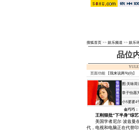
搜狐首页
>>
娱乐频道
>>
娱乐
品位
YULE
页面功能 【
我来说两句(
0
)
】 
图:关咏
章子怡愿为
小S婆婆
金巧巧：
王刚狠批“下半身”综
美国学者尼尔·波兹曼在
代，电视和电脑正在代替印