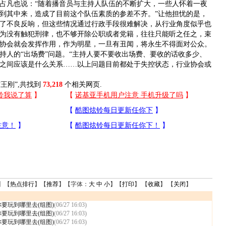
凡也说：“随着播音员与主持人队伍的不断扩大，一些人怀着一夜
到其中来，造成了目前这个队伍素质的参差不齐。”让他担忧的是，
了不良反响，但这些情况通过行政手段很难解决，从行业角度似乎也
为没有触犯刑律，也不够开除公职或者党籍，往往只能听之任之，束
协会就会发挥作用，作为明星，一旦有丑闻，将永生不得面对公众。
人的“出场费”问题。“主持人要不要收出场费、要收的话收多少、
之间应该是什么关系……以上问题目前都处于失控状态，行业协会或
“
王刚
”,共找到
73,218
个相关网页.
】【
热点排行
】【
推荐
】【字体：
大
中
小
】【
打印
】 【
收藏
】 【
关闭
】
要玩到哪里去(组图)
(06/27 16:03)
要玩到哪里去(组图)
(06/27 16:03)
要玩到哪里去(组图)
(06/27 16:03)