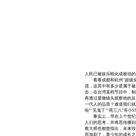
人民已被娱乐蜕化成被动的
看看成都和杭州“超级女
谎，这其中有多少是属于被
击；在台湾某档节目中，制
再透过显微镜头观察他的反
一代人的品质？难道我们就
啦”“见鬼了”“死三八”等小
事实上，早在上个世纪7
人们的思考，并将恶传播到
教大师也都曾指出，未来毁
而加剧了，青少年的成长之