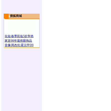
搜狐商城
化妆
|
春季彩妆5折争艳
家居
|
06年最抢眼饰品
音像
|
周杰伦:霍元甲D9