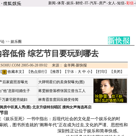
新闻
-
体育
-
娱乐
-
财经
-
IT
-
汽车
-
房产
-
女人
-
短信
-
彩信
-
评论
>>
娱乐圈
内容低俗 综艺节目要玩到哪去
.SOHU.COM 2005-06-28 09:02 来源：
金羊网-新快报
【
收藏本文
】 【
热点排行
】【
推荐
】【字体：
大
中
小
】【
打印
】 【
关闭
】
荷产后家庭照首曝光
大牌明星们的卖身契曝光(图)
"他"息影结婚生子
蒋雯丽曾落榜张国立曾当工人
4千万豪宅慰劳媳妇
林青霞首度回应婚变传闻
闺房中听真人秀(图)
北京升级特别唱区 搜狗女声海选再启
艺节目
《娱乐至死》一书中指出：后现代社会的文化是一个娱乐化的时
刷机，图书所造就的“阐释年代”正在成为过去,文化的严谨、思想性和
深刻性正让位于娱乐和简单快感。