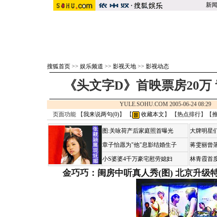
新
搜狐首页
>>
娱乐频道
>>
影视天地
>>
影视动态
《头文字D》首映票房20万
YULE.SOHU.COM 2005-06-24 08:
页面功能 【
我来说两句(
0
)
】 【
收藏本文
】 【
热点排行
】【
图:关咏荷产后家庭照首曝光
大牌明星们
章子怡愿为"他"息影结婚生子
蒋雯丽曾
小S婆婆4千万豪宅慰劳媳妇
林青霞首
金巧巧：闺房中听真人秀(图)
北京升级