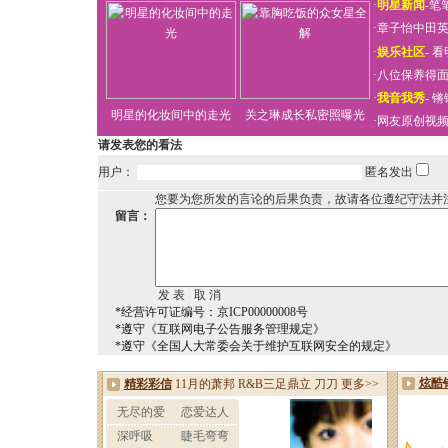
·
明星新闻
-
笔
·
章子怡中田
·
娱乐社区
-
看
·
八位保养得
·
我音我秀
-
锵
明星的化妆间中的走光
关之琳成长私密照曝光
·
网友原创视
请发表您的看法
用户：
匿名发出
您要为您所发的言论的后果负责，故请各位遵纪守法并
留言：
*经营许可证编号：京ICP00000008号
*遵守《互联网电子公告服务管理规定》
*遵守《全国人大常委会关于维护互联网安全的规定》