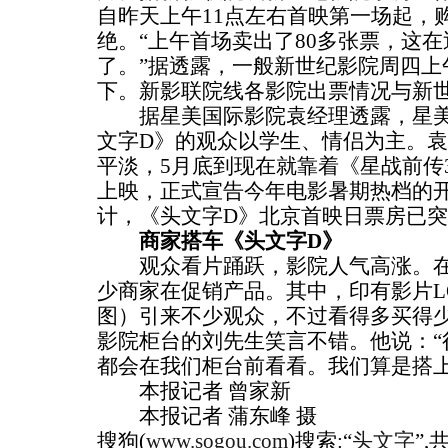
自昨天上午11点左右首映第一场起，
绝。“上午首场卖出了80多张票，这
了。”据透露，一般新世纪影院周四上
下。新影联院线各影院出票情况与新
据星美国际影院袁经理透露，星美
文字D》的观众以学生、情侣为主。袁
平淡，5月底到现在就靠着《星战前传
上映，正式宣告今年电影暑期热档的开
计，《头文字D》北京首映日票房已突
商家搭车《头文字D》
观众看片踊跃，影院人气高涨。在
少商家在促销产品。其中，印有影片L
图）引来不少观众，不过看得多买得
影院柜台的刘先生笑言不错。他说：“
都会在我们柜台前看看。我们算是搭上
本报记者 曾家新
本报记者 蒲东峰 摄
搜狗(
www.sogou.com
)搜索:“
头文字
”,