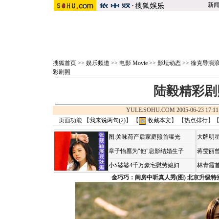
新
搜狐首页
>>
娱乐频道
>>
电影 Movie
>>
影坛动态
>>
徐克导演
彩剧照
陆毅精彩剧照
YULE.SOHU.COM 2005-06-23 1
页面功能 【
我来说两句(
2
)
】 【
收藏本文
】 【
热点排行
】
图:关咏荷产后家庭照首曝光
大牌明星
章子怡愿为"他"息影结婚生子
蒋雯丽
小S婆婆4千万豪宅慰劳媳妇
林青霞
金巧巧：闺房中听真人秀(图)
北京升级特