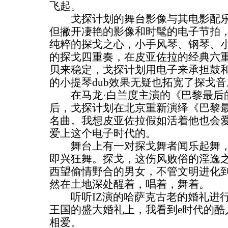
飞起。
戈探计划的舞台影像与其电影配乐
但撇开凄艳的影像和时髦的电子节拍
纯粹的探戈之心，小手风琴、钢琴、
的探戈四重奏，在皮亚佐拉的经典六
贝来稳定，戈探计划用电子来承担鼓
的小提琴dub效果无疑也拓宽了探戈
在马龙·白兰度主演的《巴黎最后
后，戈探计划在北京重新演绎《巴黎
名曲。我想皮亚佐拉假如活着他也会
爱上这个电子时代的。
舞台上有一对探戈舞者闻乐起舞，
即兴狂舞。探戈，这伤风败俗的淫逸
西望偷情野合的男女，不管文明进化
然在土地深处醒着，唱着，舞着。
听听IZ演的哈萨克古老的婚礼进行
王国的盛大婚礼上，我看到e时代的酷
相爱。