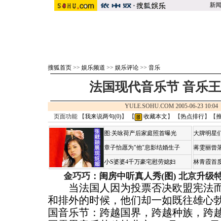
新
搜狐首页
>>
娱乐频道
>>
娱乐评论
>>
音乐
法国现代音乐节 音乐
YULE.SOHU.COM 2005-06-23 10
页面功能 【
我来说两句(
0
)
】 【
收藏本文
】 【
热点排行
】【
图:关咏荷产后家庭照首曝光
大牌明星们
章子怡愿为"他"息影结婚生子
蒋雯丽曾
小S婆婆4千万豪宅慰劳媳妇
林青霞首
金巧巧：闺房中听真人秀(图)
北京升级
当法国人因为投票否决欧盟宪法而
和排外的时候，他们却一如既往雄心
国音乐节：跨越国界，跨越种族，跨越