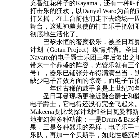
充番红花种子的Kayama，还有一种叫作
打击乐的狂欢，以Danyel Waro为
打又摇，在上台前他们走下去绕场一周
舞台，这班神差鬼使的打击乐手把朝
彻底地生活化了。
巴黎永恒的奢糜极乐，被圣日耳曼（St
计划（Gotan Project）纵情挥洒。圣日
Navarre的电子爵士乐团三年后复出
带来一个鼎盛的阵容，光管乐就有三
号），器乐已铺张分布得满满当当，
缺少电子音效方面的惊奇，而电子节
———年过古稀的鼓手竟是上世纪70年
圣日耳曼现场更接近融合爵士和酸爵士（
电子爵士，它电得还没有完全飞起来。论
Makeena要比戈探计划和圣日瓦曼
地变幻着多种功能：一是Drum＆Bass和T
果，三是各种器乐的采样，电子乐手
乐队，再加一个贝斯手，如此性感沉