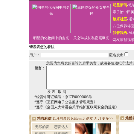
·
明星新闻
-
笔
·
章子怡中田
·
娱乐社区
-
看
·
八位保养得
·
我音我秀
-
锵
明星的化妆间中的走光
关之琳成长私密照曝光
·
网友原创视
请发表您的看法
用户：
匿名发出
您要为您所发的言论的后果负责，故请各位遵纪守法并
留言：
*经营许可证编号：京ICP00000008号
*遵守《互联网电子公告服务管理规定》
*遵守《全国人大常委会关于维护互联网安全的规定》