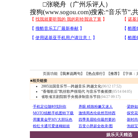
□张晓舟（广州乐评人）
搜狗(
www.sogou.com
)搜索:“
音乐节
”,
页面功能 【
我来说两句
】【
热点排行
】【
推荐
】【字体：
■
相关链接
2005法国音乐节—跨越音乐 跨越文化
(06/12 17:52)
“香颂歌后”凯丝歌声很现代 与音乐节奏摇摆
(05/14 04:05)
省歌省京剧院联手央视录制音乐节目
(04/27 09:17)
娱乐天天精选