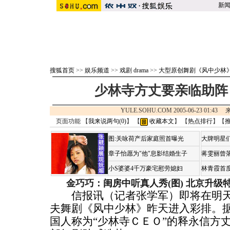
新
搜狐首页
>>
娱乐频道
>>
戏剧 drama
>>
大型原创舞剧《风中少林
少林寺方丈要亲临助阵
YULE.SOHU.COM 2005-06-23 01:4
页面功能 【
我来说两句(
0
)
】 【
收藏本文
】 【
热点排行
】【
图:关咏荷产后家庭照首曝光
大牌明星们
章子怡愿为"他"息影结婚生子
蒋雯丽曾
小S婆婆4千万豪宅慰劳媳妇
林青霞首
金巧巧：闺房中听真人秀(图)
北京升级
信报讯（记者张学军）即将在明天
夫舞剧《风中少林》昨天进入彩排。
国人称为“少林寺ＣＥＯ”的释永信方