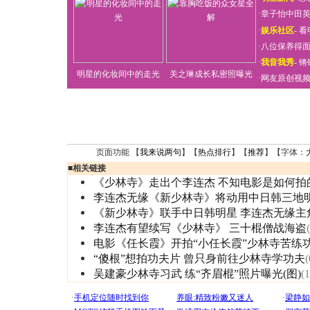
·
章子怡中田
·
娱乐社区
-
看
·
八位保养得
·
我音我秀
-
锵
明星的化妆间中的走光
关之琳成长私密照曝光
·
网友原创视
页面功能 【
我来说两句
】【
热点排行
】【
推荐
】【字体：
■
相关链接
《少林寺》走出个李连杰 不知电影是如何拍
李连杰无缘《新少林寺》将动用中日韩三地
《新少林寺》联手中日韩明星 李连杰无缘主
李连杰有望续写《少林寺》 三十棍僧战海盗
电影《任长霞》开拍“小任长霞”少林寺苦练
“傻根”想拍功夫片 曾只身前往少林寺学功夫
(
吴建豪少林寺习武 练“齐眉棍”照片曝光(图)
(