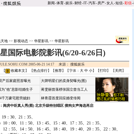
新闻
-
体育
-
娱乐
-
财经
-
IT
-
汽车
-
房产
-
女人
-
短信
-
彩信
-
视天地
>>
影视动态
>>
华星影讯
>>
华星影讯
国际电影院影讯(6/20-6/26日)
ULE.SOHU.COM 2005-06-21 14:17 来源：
搜狐娱乐
 【
收藏本文
】 【
热点排行
】【
推荐
】【字体：
大
中
小
】【
打印
】 【
关闭
】
咏荷产后家庭照首曝光
大牌明星们的卖身契曝光(图)
为"他"息影结婚生子
蒋雯丽曾落榜张国立曾当工人
婆4千万豪宅慰劳媳妇
林青霞首度回应婚变传闻
：闺房中听真人秀(图)
北京升级特别唱区 搜狗女声海选再启
9：30、21：35、
0、11：50、13：45、15：40、17：35、21：35、
55、14：50、16：45、18：40、19：40、20：35、22：30、