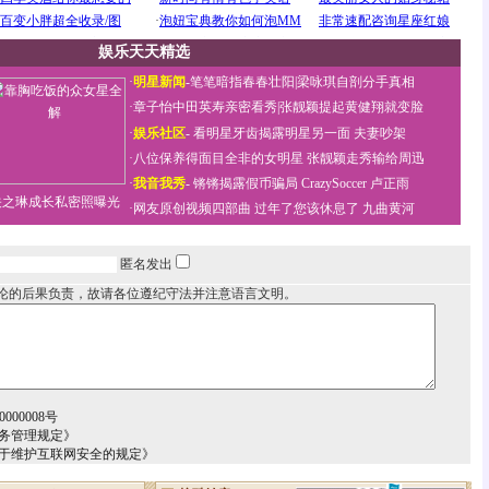
娱乐天天精选
·
明星新闻
-
笔笔暗指春春壮阳
|
梁咏琪自剖分手真相
·
章子怡中田英寿亲密看秀
|
张靓颖提起黄健翔就变脸
·
娱乐社区
-
看明星牙齿揭露明星另一面
夫妻吵架
·
八位保养得面目全非的女明星
张靓颖走秀输给周迅
·
我音我秀
-
锵锵揭露假币骗局
CrazySoccer 卢正雨
关之琳成长私密照曝光
·
网友原创视频四部曲
过年了您该休息了
九曲黄河
匿名发出
论的后果负责，故请各位遵纪守法并注意语言文明。
000008号
务管理规定》
关于维护互联网安全的规定》