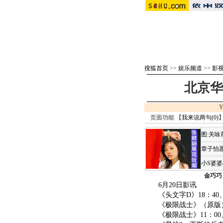
搜狐首页
>>
娱乐频道
>>
影
北京华星
Y
页面功能 【
我来说两句(
0
)
】
图:关
章子怡愿
小S婆
金巧巧
6月20日影讯
《头文字D》18：40、1
《极限战士》（原版）10：0
《极限战士》11：00、12：