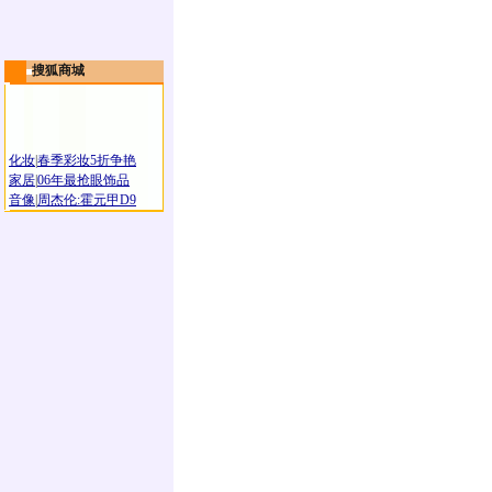
搜狐商城
化妆
|
春季彩妆5折争艳
家居
|
06年最抢眼饰品
音像
|
周杰伦:霍元甲D9