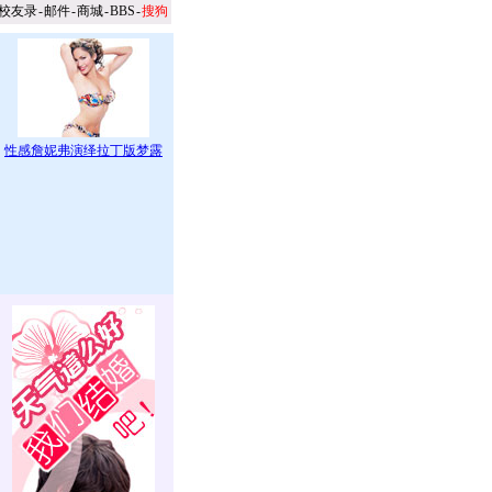
校友录
-
邮件
-
商城
-
BBS
-
搜狗