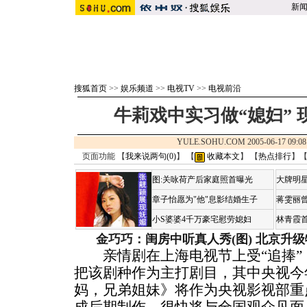
新
搜狐首页
>>
娱乐频道
>>
电视TV
>>
电视前沿
牛莉戏中实习做“媳妇”
YULE.SOHU.COM 2005-06-17 
页面功能 【
我来说两句(
0
)
】 【
收藏本文
】 【
热点排行
】
图:关咏荷产后家庭照首曝光
大牌明星
章子怡愿为"他"息影结婚生子
蒋雯丽
小S婆婆4千万豪宅慰劳媳妇
林青霞
金巧巧：闺房中听真人秀(图)
北京升级
亲情剧在上海电视节上受“追捧”
把该剧种作为主打剧目，其中央视今
妈，兄弟姐妹》将作为央视影视部重