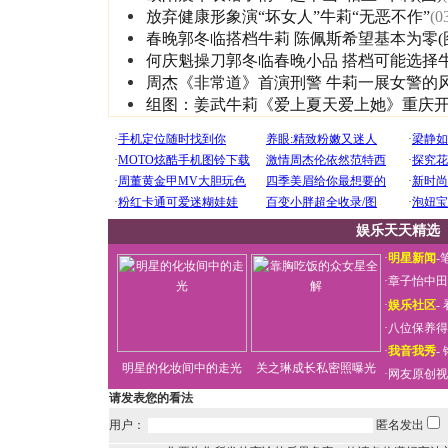
放弃健康形象演“坏女人”牛莉“无恶不作”
(0
春晚郭冬临搭档牛莉 陈佩斯希望基本为零(
何庆魁操刀郭冬临春晚小品 搭档可能选择
周杰《非常道》首演刑警 牛莉一展女警的
组图：姜武牛莉《爱上夏天爱上她》重庆
娱乐天天精选
·
明星新闻
-
·
章子怡中田
·
娱乐社区
-
·
八位保养得
·
我音我秀
-
明星的化妆间中的走光
关之琳成长私密照曝光
·
网友原创视
请发表您的看法
用户：
匿名发出