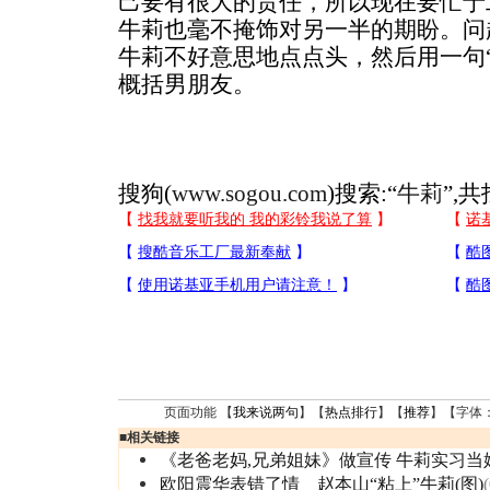
己要有很大的责任，所以现在要忙于
牛莉也毫不掩饰对另一半的期盼。问
牛莉不好意思地点点头，然后用一句
概括男朋友。
搜狗(
www.sogou.com
)搜索:“
牛莉
”,
页面功能 【
我来说两句
】【
热点排行
】【
推荐
】【字体
■
相关链接
《老爸老妈,兄弟姐妹》做宣传 牛莉实习当
欧阳震华表错了情 赵本山“粘上”牛莉(图)